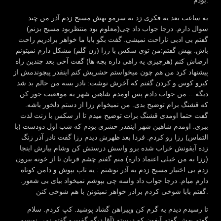
بودم.
یه ساعت بعد یه فکری زد به سرمو بهش مسیج زدم آذر من چند
سوال دارم. درجا جواب داد چی(معلوم بود منتظربود مسیج بزنم)
گفتم بی ادبی ناراحت نمیشی. گفت بگو بابا ما خواهر برادریم راحت
باش. بهش گفتم:من توی سکس با رزا (زن گلم) مشکل دارم نمیتونم
ارضاش کنم (هرچیزی یه راهی داره بچه ها) گفت آخی بعد چندین راه
پیشنهاد کرد من هم چون میخواستم حشریش کنم اینقدر پیچوندمش از
کیرو کوس و کردن گفتم که آخرش نوشت: نادر بسه من حالم بد شد
دیگه… من جواب دادم پس اومدم شاهین شهر یه موقعیت جور کن
که قشنگ برام توضیح بدی. من نمیخوام رزا از دستم دلخور باشه.
گفت حتما اومدی قشنگ برات توضیح میدم تا از سکس با زنت لذت
ببری. اومدم شاهین شهر اینقدر حشری بودم که شب اول دودست (با
التماس) رزا رو کردم. فردا بعد ظهرش دیدم رزا گفت نادر آذر زنگ
زده آیفونش خراب شده برو واسش درستش کن وشام بیارش اینجا
(رزا به من خیلی اعتماد داره) منم گفتم چشم قربان.تا از خونه بیرون
زدم بی اختیار مسیج زدم به آذر نوشتم : یه تاپ بپوش و دامن کوتاه
دارم میام. درجا جواب داد واسه چی بپوشم نمیخواد بیای بی شعور.
گفتم بابا شوخی کردم برادر خواهر نمیتونن با هم شوخی کنن.
تا رسیدم دیدم یه گرم کن وپیراهن گشاد پوشید. کپ کردم. سلام
گفتم بهش گفتم آیفون که درسته.(آقا دیگه گفت و گفتم نمی نویسم