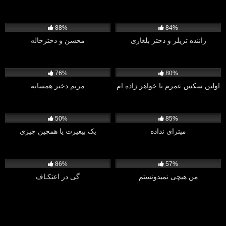
3K
9K
88%
84%
راننده تریلر و دختر بلغاری
محسن و دخترخاله
1K
22K
76%
80%
اولین سکس عمرم با خواهر زاده ام
مریم دختر همسایه
1K
1K
50%
85%
میترای نداده
یک بیغیرت یا همچین چیزی
4K
1K
86%
57%
من هیچی نمیدونستم
گی در اعتکـاف