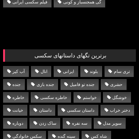
گی همجنسباز و کونی
فیلم سکسی ایرانی
برترین تگهای داستانهای سکسی
تری سام
بلوند
ایرانی
انال
آب کیر
حشری
جنده تو فامیل
جنده بازی
جنده
خوشگل
خواستم
خاطره سکسی
خاطره
دختر خراب
داستان سکسی
داستان
خیانت
سوپر مدل
سه نفره
ساک زدن
دوباره
شاه کس
سینه گنده
سکس خانوادگی