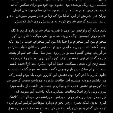
سکسی زرد رنگ پوشیده بود. معلوم بود خودشو برای سکس آماده
کرده بود چون تمام بدنشو تراشیده بود صاف صاف بود مثل اتوبان
تهران قم. شرتش از این خطیا بود که زنا تو فیلم سوپر میپوشن. بالا و
پایین شرتشو گرفتم شروع کردم به مالیدنش روی خط کوسش.
دیدم دیگه آخ واوخش در اومد با قدرت تمام شرتو پاره کردم با کله
افتادم روی کوسش دیگه دیوونه شده بود هی میگفت: نادر من کیر
میخوام من کیر میخوام ترا خدا بابا من کیر میخوام. جونم براتون بگه
بهش گفتم بلند شو بریم جلو ی میز توالت توی راه اتاق خواب شرتمو
در آوردم. بهش گفتم دستاتو بزار روی میز مثل سگ خم شو از پشت
کیرمو گذاشتم توی کوسش اوف کوره آجر پزی بود شروع کردم به
تلمبه زدن اون هیچی نمیگفت فقط آه اوه میکرد. بعد از5دقیقه گفتم
بسه بیا برام ساک بزن بازم هیچی نگفت فقط سریع برگشت نشست
جلوی کیرم تا آخر کرد توی دهنش این کاررو خوب بلد بودو اینقدر که
من داشتم دیوونه میشده آخر طاقت نیاوردم موهاشو سفت گرفتم تند
تند کیرمو تو دهنش عقب جلو میکردم چشماش داشت از حلقه میزد
بیرون ولی بازم اصلا مخالفت نمیکرد. دیگه داشت آبم میومد که
کیرمو در آوردم ریختم روی صورتش صورتشو هی میمالوند به کلاهک
کیرم. بدون اینکه نظری ازش بخوام دوباره موهاشو گرفتم کیرم کردم
تو دهنش گفتم بخورش برام شقش کن. بعد دو سه دقیقه دوباره شق