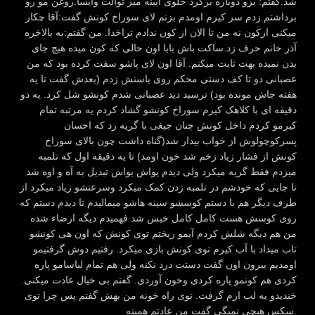
شد.گفتم: برو دوباره برگرد جلوی آیینه میز توالت وایسا.روغن مو رو
برداشتم زدم سر کیرم اومدم بزنم لای سوراخ کونش گفت:آقا چکار
میکنی ازکون نه من تا الان از کون ندادم تراخدا. من گفتم:به بالاخره
آذر خانم حرف زد.ساکت باش بابا اون حالی که کون میده هیچ جای
بدن نمیده بهت ثابت میکنم. آقا اون لای پاشو سفت کرده بود که من
عصبانی دو تا کف دستی محکم روی باسنش زدم (بعدش گفت تا یه
هفته جاش مونده بود) ترسید دید عصبانی شدم کونشو شل کرد. یه دو
دقیقه ای با کلاهک کیرم سوراخ کونشو گشاد کردم یه مرتبه تمام
کیرمو کردم داخل کونش چنان جیغی با گریه زد که احسان
پسرکوچولوش از خواب بیدار شد(گناه داشت چون بالای سوراخ
کونش از فشار زیاد زخم شد خون اومد) تا یه دقیقه اول که تلمبه
میزدم فقط گریه میکرد ولی دیدم یواش یواش تبدیل به آه و اوه شد
تا جایی که خودشم در تلمبه زدن کمک میکرد وسرعتشو زیاد میکرد از
طرف دیگر هم با دستم کوسشو سینه هاشو میمالیدم تا دیدم دستم که
روی کوسش هست کامل کامل خیس شد فهمیدم دیگه ارضاء شده
من هم دیگه شلش کردم آبمو ریختم توی کونش که اون هی کونشو
تاب میداد با آب کیرم توی کونش بازی میکرد. رفتیم دوش گرفتیمو
اومدیم بیرون اون گفت دستت درد نکنه ولی هم تمام لباسامو پاره
کردی هم کونمو پاره کردی وخون آوردی. گفتم بی خیال عادت میکنی.
خندیدو یه لب ازم گرفت. توی راه خونه من بهش گفتم پس چرا توی
سکس هیچی نمیگی گفت من عادتم همینه.