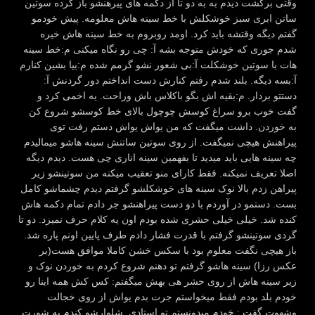
وقتی برگشت دیدم به به دو تا از دکمه های پیرهنشو باز کرده سوتین
ساتن ابری سبز خوشکلش با خط سینه هاش معلومه. پیش خودمو
گفتم دیگه وقتشه باید کرد. اومد روبروم به خط سینه هاش خیره
شدم جوری که خودش متوجه بشه آ: چی رو نگاه میکنی م:خط سینه
هات با سوتین خوشکلت آ:بی شعور نشو گرمم شده م:بیا بشین کنارم
آ:بسه دیگه. بلند شدم رفتم کنارش دست انداختم دور گردنش آ:
دستتو بردار. م:بقیه اش بگو باکلاس باش وراحت. یه اخمی کرد و
گفت خوب برو سراغ کوسش چوچول بالای خط کوسشو شروع کن
به خوردن. داشت میگفت که من یواش یواش دستم رفت توی
پیراهنش هیچی نمیگفت. از روی سوتین ساتنش سینه هاشو میمالیدم
چه سینه هایی باید میدید تا بفهمین سینه اناری چی هست. دیدم دیگه
اصلا تعریف نمیکنه. فقط کارای منو تعقیب میکنه من سوتینشو زیر
پیراهن زدم بالا نوک سینه های خوشکلشو گرفتم دیدم چشماشو کامل
بست. دستمو در آوردم با دو دست پیراهنشو جر دادم تمام دکمه هاش
کنده شد. خیلی خیلی حشری شده بودم اون یه کلام حرف نمیزد. دو تا
گردی سوتینشو گرفتم با قدرت فشار دادم طرف پایین اونم پاره شد.
باز هیچی نگفت معلوم بود با سکس خشن کاملا موافق هست(بر
عکس رزا) سینه هاشو گرفتم تو دهنم شروع کردم به خوردن نوک و
زیر سینه هاش از روی حشر هی بهش میگفتم: کس کش همه اینا رو
خودم بلد بودم فقط میخواستم جرت بدم یواش از روی خجالت
وشهوت گفت : خودم میدونستم تو استادی. شلوارشو کندم یه شورت