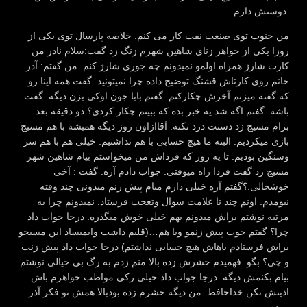
دوستش دارم.
من جنوب توی صنعت نفت کار می کنم. خلاصه پارسال توی یکی از
روزا یکی از خواهر زنای شاهین شهرم زنگ زد گفت:سلام نادر من
کارت شارژ همراه اولمو نمیدونم چه جوری شارژ کنم. من گفتم: آذر
خانم روی کارتاش قشنگ توضیح داده چرا نمیتونید. گفت همه اینا رو
که گفته میزنم آخرش چکارکنم. گفتم بابا جون اوکی بزن دیگه. گفت
باشه. گفتم اگه شد یه خبر بده که ببینم چکار کردی؟ دو دقیقه بعد
برام مسیج زد دستت درد نکنه. آقاازاون روز دیگه همیشه با هم مسیج
بازی میکردیم. البته ما هیچ حسابی با هم نداشتیم. خیلی هم با هم سر
وسنگین بودیم. تا یه روز که فرداش من میخواستم بیام شاهین شهر
مسیج زد گفت فردا راه میوفتی. جواب دادم آره. گفت : آخی
خوشحالی.؟گفتم آره خیلی دارم میام پیش زنم میدونی چند وقته
نیومدم. اونم چند تا علامت سوال وتعجب فرستاد. نمیدونم چرا یه
مرتبه نوشتم براش میدونم بهم خیلی خوش میگذره. درجا جواب داد
چرا؟ گفتم خوب پیش زنمو وبا هم…(قلبم داشت وایمیساد این مسیجو
براش فرستادم باهاش هیچ حسابی نداشتم) درجا جواب داد پیش زنت
و چی؟ بگو. فهمیدم حشرش زده بالا منم زدم به رگ بی خیالی نوشتم
بیام بکنمش دیگه. درجا جواب داد خیلی رکی مواظب خواهرم باش
اذیتش نکن خداحافظ. من دیگه حشرم زده بودبالا همش تو فکر آذر