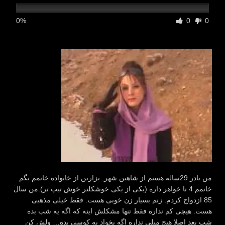
0%
0
0
من نادر 29ساله هستم از شاهین شهر. بزارین از خانواده خانمم بگم
خانمم 4 تا خواهر داره (یکی از یکی خوشکلتر خوش تیپ تر).من سال
85 ازدواج کردم. زنم بسیار زن خوبی هست. فقط خیلی مذهبی
هست. هیچی کم نداره فقط تنها مشکلش اینه که اگه یه شب بده
شب بعد اصلا هیچ میلی نداره اگه بخواد یه کوسی بده… ولش کن