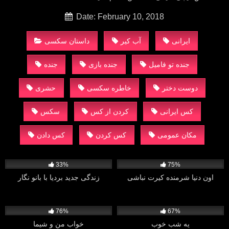
Date: February 10, 2018
ایرانی
آب کیر
داستان سکسی
جنده تو فامیل
جنده بازی
جنده
دوست دختر
خاطره سکسی
حشری
کس ایرانی
کردن از کس
سکس
مکان عمومی
کس کردن
کس دادن
910
792
33%
75%
اون دنیا شرمنده کیرت نباشی
زندگی جدید بردیا با بانو نگار
2K
2K
76%
67%
یه شب خوب
خواب من و شیما