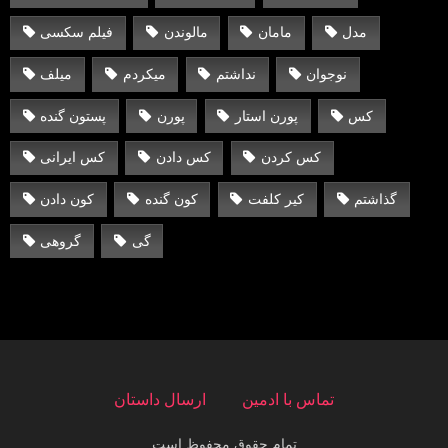
مدل
مامان
مالوندن
فیلم سکسی
نوجوان
نداشتم
میکردم
میلف
کس
پورن استار
پورن
پستون گنده
کس کردن
کس دادن
کس ایرانی
گذاشتم
کیر کلفت
کون گنده
کون دادن
گی
گروهی
تماس با ادمین
ارسال داستان
تمام حقوق محفوظ است