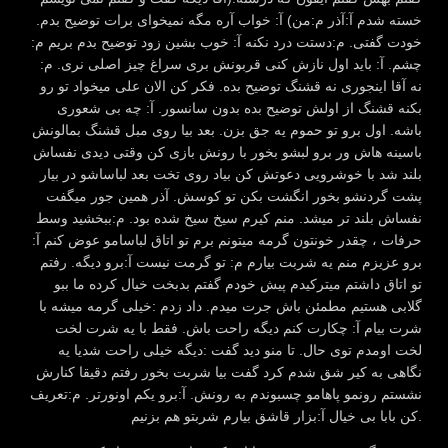
خسته شدم آ:آذر م:من) آ: خواب آره مگه نمیخوای برات توضیح بدم.
خودت گفتی. م:دستت درد نکنه آ: خوب بشین زود توضیح بدم بریم م:
چشم. آ: باید اول نازش کنی قربونش بری سراغ چیز اصلی نری. م:
نه آقا اینجوری نه قشنگ توضیح بده. فکر کن الان علی میخواد تو رو
بکنه قشنگ از اولش توضیح بده بدون سانسور. آ: چه بی شعوری
باشه. اول برو تو حموم یه جق بزن. بعد بیا روی مبل قشنگ بمالونش
باسینه هاش ور برو لبشو بخور با رونش بازی کن وقتی دیدی نفساش
بلند شد با خوشرویی دعوتش کن بیاد روی تخت بعد لباساشو در بیار
پشت گردنشو بخور انگشت بکن تو کوسش. آذر همین جور میگفت
نفساش بلند تر میشد. منم کیرم سیخ سیخ شده بود. م:ببخشید وسط
حرفات ، چقدر خونتون گرمه میتونم برم تو اتاق لباسامو عوض کنم آ:
برو عزیزم منم یه شربت بیارم م: تو گرمت نیست آ:برو دیگه. رفتم
تو اتاق داشتم میترکیدم پیش خودم گفتم بدبخت خیال کرده ما ببو
گلابی هستیم مطمئن باش جرت میدم. داد زدم :خیلی گرمه میشه با
شرت بیام آ: چکارت کنم دیگه راحت باش. فقط با یه شرت لخت
لخت اومدم توی حال. تا منو دید گفت :دیگه خیلی راحت شدیا یه
نگاهی به کیر شق شدم کرد گفت بیا شربت بخور رفتم دقیقا کنارش
نشستم رونمو پاهامو چسبوندم به رونش. آ:برو یکم اونورتر. م:تعریف
کن بابا بی خیال آ:بزار قاشق بیارم شربتو هم بزنیم.