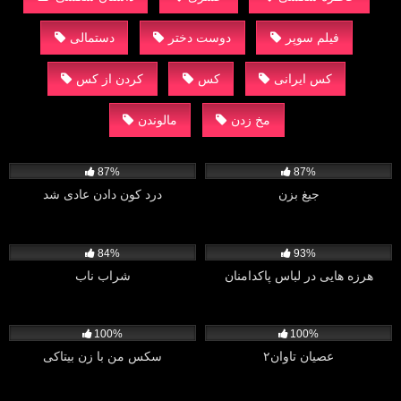
فیلم سوپر
دوست دختر
دستمالی
کس ایرانی
کس
کردن از کس
مخ زدن
مالوندن
1K
3K
87%
87%
جیغ بزن
درد کون دادن عادی شد
1K
1K
84%
93%
هرزه هایی در لباس پاکدامنان
شراب ناب
1K
1K
100%
100%
عصيان تاوان٢
سکس من با زن بیتاکی
2K
1K