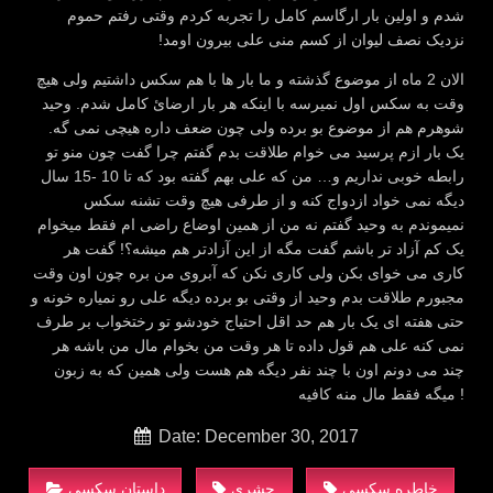
شدم و اولین بار ارگاسم کامل را تجربه کردم وقتی رفتم حموم
نزدیک نصف لیوان از کسم منی علی بیرون اومد!
الان 2 ماه از موضوع گذشته و ما بار ها با هم سکس داشتیم ولی هیچ
وقت به سکس اول نمیرسه با اینکه هر بار ارضائ کامل شدم. وحید
شوهرم هم از موضوع بو برده ولی چون ضعف داره هیچی نمی گه.
یک بار ازم پرسید می خوا
م
طلاقت بدم گفتم چرا گفت چون منو تو
رابطه خوبی نداریم و… من که علی بهم گفته بود که تا 10 -15 سال
دیگه نمی خواد ازدواج کنه و از طرفی هیچ وقت تشنه سکس
نمیموندم به وحید گفتم نه من از همین اوضاع راضی ام فقط میخوام
یک کم آزاد تر باشم گفت مگه از این آزادتر هم میشه؟! گفت هر
کاری می خوای بکن ولی کاری نکن که آبروی من بره چون اون وقت
مجبورم طلاقت بدم وحید از وقتی بو برده دیگه علی رو نمیاره خونه و
حتی هفته ای یک بار هم حد اقل احتیاج خودشو تو رختخواب بر طرف
نمی کنه علی هم قول داده تا هر وقت من بخوام مال من باشه هر
چند می دونم اون با چند نفر دیگه هم هست ولی همین که به زبون
میگه فقط مال منه کافیه !
Date: December 30, 2017
خاطره سکسی
حشری
داستان سکسی