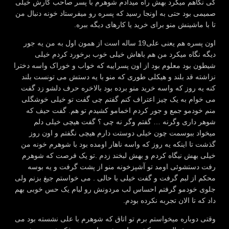
کی نگاهم میکرد بهش راه میدادم شوهرم با پسر صاحب کارش خیلی
صمیمی بود حتی به اونجا رسید که پسره رو میفرستاد خونه دنبال من
تا با ماشینش منو برای خرید یا کارهای دیگه ببره.
اون پسره هم یعنی علی19 ساله است از همون اول به من یه جور
دیگه نگاه میکرد من هم باهاش خیلی خوب برخورد کردم خیلی
شیطون بود معلوم بود از اون پسراییه که خواب و خوراک واسه دخترا
نزاشته قد بلند و هیکلی طوری که منو با یه دستش می تونست بلند
کنه یه روز که واسه خرید منو برده بود بالاخره حرف دلشو زد گفت
می خوام به یک چیز اعتراف کنم گفتم چی گفت تو خیلی خوشگلی
منم خودمو جمع و جور کردم اخمامو کشیدم تو هم. گفت حیف که
شوهر داری وگرنه … گفتم وگر نه چی ؟ گفت هیچی خیلی دلم
میخواد ببوسمت چون خیلی دوستت دارم هیچی نگفتم و اون روز
گذشت تا اینکه یه روز که واسه ناهار اومده بود با شوهرم خونه من
خیلی بهش نیگاه کردم و بهش لبخند زدم .تو یک فرصت که شوهرم
رفت دستشوئی اومد تو آشپزخونه منو از پشت گرفت و یه بوسه
محکم از لبم گرفت و گفت خیلی با حالی . می خواستم جیغ بزنم ولی
جلوی خودمو گرفتم احساس لب مردونش رو لبام یک حس خوبی بهم
داد که تا الان تجربه نکرده بودم.
وقتی دوباره میخواستم برم تو اتاق که شوهرم با علی نشسته بود می