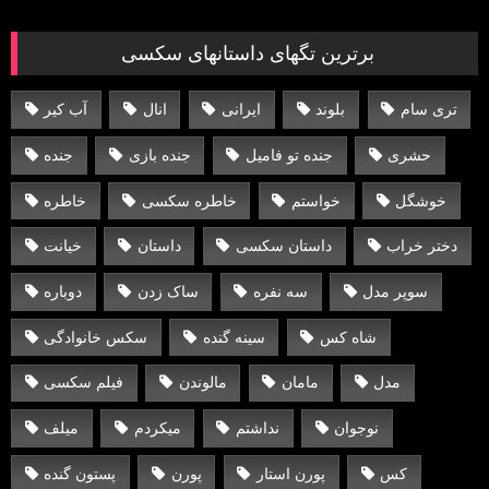
برترین تگهای داستانهای سکسی
تری سام
بلوند
ایرانی
انال
آب کیر
حشری
جنده تو فامیل
جنده بازی
جنده
خوشگل
خواستم
خاطره سکسی
خاطره
دختر خراب
داستان سکسی
داستان
خیانت
سوپر مدل
سه نفره
ساک زدن
دوباره
شاه کس
سینه گنده
سکس خانوادگی
مدل
مامان
مالوندن
فیلم سکسی
نوجوان
نداشتم
میکردم
میلف
کس
پورن استار
پورن
پستون گنده