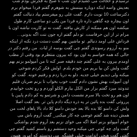
ترسیدم و خجالت می کشیدم اون شب تا صبح به فکرش بودم شب
بعدیش واسه اینکه دوباره ببینمش به شوهرم گفتم فردا میخوام برم
دکترساعت 10 نوبت دارم .گفت علی رو میفرستم بیاد دنبالت گفتم
اون بیچاره چه گناهی داره تازه فردا من یکی دو ساعتی کارم طول
میکشه اون هم ممکنه از کارش بیافته. گفت نه تو کاریت نباشه اون با
مرام تر از این حرفاست. تو دلم گفتم اره جون ننت اگه بدونی…
فرداش علی اومد دنبالم. تو ماشین بهم گفت دستت درد نکنه از اینکه
منو به آرزوم رسوندی گفتم چی گفت بوسه از لبات. من رفتم دکتر در
حالی که همه حواسم به اون بود که بیرون منتظرم بود وقتی از مطب
اومدم بیرون به علی گفتم چند دقیقه صبر کنه تا من آمپولمو بزنم بهم
گفت ولش کن بیا بریم من خودم بلدم. اولش فکر کردم شوخی
میکنه ولی دیدیم خیلی جدیه. دلو به دریا زدم و رفتیم خونه. گفت کو
اون آمپولت بهش نشون دادم گفت خوب بخواب تا بزنم ضربان قلبم
تندوتند میزد گفتم بزار من الکل بیارم الکلو آوردم و رو تخت خوابیدم
اون هم رو تخت بالا سرم نشست دامن و شرتمو یه کم دادم پایین با
پرروئی گفت بده پائین تر یه ذره دیگه دادم پاین تر. بعد گفت اصلا
ولش کن دامنو کلا بده بالا بعد خودش دامنو کلا داد بالا پاهای لخت من
همش دیده شد گفتم عوضی چه کار میکنی_ گفت آروم باش می
خوام آمپولتو بزنم اصلا اگه می خوای نزنم بعد آروم شدم یواشکی
گفت وای چه کونی چی میکنه وحید دستشم رو باسنم کشید گفتم چی
گفتی گفت هیچی اندامت خیلی قشنگه. می دونستم که امروز همون