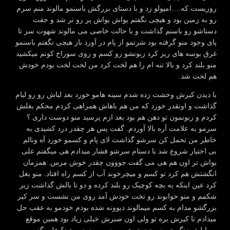
روزیست که….امپولو زد و با دستای بزرگش باسنمو مالوند منم سرم
رو به زمین بود و هیچی نگفتم یواش یواش پر رو تر شد و جفت
دستاشو رو باسنم گذاشت و با حالت خاصی می مالوند شهوت سر تا
پای وجود منو گرفته بود شرتمو از پام در آورد باز هیچی نگفتم باسنمو
غرق بوسه های ریز کرد زبونشو رو کسم و روی سوراخ کونم میکشید
منو بلند کرد و بالا تنه ام را هم لخت کرد من لخت لخت بودم خودش
هم لخت شد.
با دیدن کیرش وحشت زده شدم سینه هامو خورد بعد لباش رو رو لبام
گذاشت و اونقدر خورد که من هم باهاش همراهی کردم محکم بغلش
کردم و زبونمون تو دهن هم بود بعد ازم پرسید منو دوست داری ؟
سرمو به علامت آره بالا آوردم. گفت پس هر چقدر درد کشیدی به
خاطر من تحمل کن سرشو گذاشت لای پام و کسمو خورد آه ونالم
بی اختیار شروع شد با دستام سرشو فشار میدادم هی میگفتم علی
یواش تر اون هم هی می گفت جووون چقدر خوش مزس. همزمان
انگشتش هم کرد تو کسم و میچرخوند آب از کسم راه افتاد. منو بغل
کرد عین اینکه یه بچه کوچیک رو بلند کرده و دو تا بالش گذاشت زیر
شکمم و منو خوابوند رو تخت خودش آمد روی من نشست و سر کیر
بزرگشو مدام به کسم میمالوند دیوونه شده بودم خودمو به عقب حل
میدادم تا کیرش بره تو ولی اون صبرش خیلی زیاد بود همین موقع