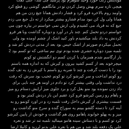
موبایلش زنگ خورد وحید شوهرم بود پرسید چی شد؟ علی گفت
هیچی تازه سرم بهش وصل کردن تو در مانگاهیم. گوشی رو قطع کرد
واومد روم بالاخره فرو کرد و فشار دادنش همانا جیغ زدن من هم
همانا ولی ول کن نبود مدام فشارو بیشتر میکرد از ته دل جیغ می زدم
جیغ که نه فریاد می کشیدم ولی ازش نمی خواستم در بیاره چون می
خواستم دردو تحمل کنم .چند بار در آورد و دوباره گذاشت وبا هر فرو
کردنش یه داد بلند میکشیدم باور کنید اشک از چشم اومده بود ولی
تحمل میکردم صورتم از اشک خیس بود بعد از مدتی دردش کم شد و
تلمبه میزد دوباره حشری شده بودم توی نیم ساعتی که تو کسم بود 2
بار ارگاسم شدم همزمان با کردن کسم دو انگشتش تو کونم
میچرخوند بعد از کسم کشید بیرون و کیرش که به اندازه همه باسنم
بود را با دست گرفت و چند تا ضربه رو باسنم با کیرش زد یه تف گنده
رو کونم انداخت و سر کیرشو کرد تو کونم عجیب بود سرش که رفت
درد نداشت ولی وقتی بیشتر کرد تو دادم در اومد هر چند نایی برای
داد زدن نمونده بود منو بغل کرد و برد جلوی میز آرایش دستام رو میز
و پاهام رو زمین کیرشو فرو کرد عقبم این بار دردش کمتر بود و
قسمت بیشتری از کیرش داخل رفت تلمبه زد و در اورد کونمو رو به
آینه کرد تا دسته گلشو ببینم یه سوراخ گنده و سرخ منو گذاشت رو
میز و به پهلو خوابوند پاهامو روی هم گذاشت و خودش از پایین کیرشو
کرد تو کسم و با دستاش سینه هامو میمالید تلمبه تند تر شد و نعره
علی یک دفعه بلند شد و من هم با نعره علی بدنم لرزید و کاملا ارضا