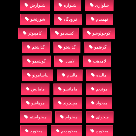
شلواری
شلواره
شلوارش
فهمیدم
فرودگاه
شورتشو
کوچولوشو
کشیدمو
کامپیوتر
گرفتمو
گذاشتو
گذاشتم
لامذهب
لامبادا
گوشیمو
مالیده
مالیدم
لباسامونو
موندیم
مامانشو
مامانش
میخواد
میپیچوند
موهاشو
میخوای
میخوام
میخواستم
میخوره
میخوردیم
میخورد