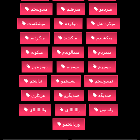
میزدمو
میرفتیم
میدونستم
میکردمش
میکردم
میشکست
میکشیدم
میکشید
میکردیم
میمردم
میمالوندم
میکونه
میمیرم
میمونم
میموندیم
نمیدونستم
نشستمو
نداشتم
همدیگه
همدیگرو
هرکاری
واستون
واااااااای
وااااااااای
ورداشتمو
12K
11:44
32K
16:18