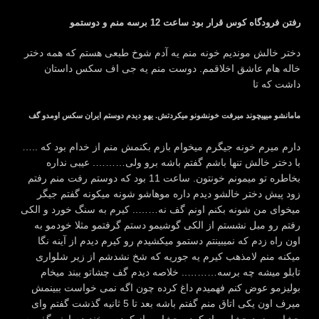
رفتن فرودگاه کوس قرار بود ساعت 12 برسه منم و دوستمو
دختر خالش موندیم خونه منم یه آدم شوخ طبعی هستم که همه دختر
خاله هام عاشق اخلاقمم. دوست منم یه جی اف سکس داستان
داشت که تا
مامانشو میپیچوند میرفت خونشونو میکردتش. یهو دیدم دوستم ایران سکس اومدو گف
….. دارم میرم خونه جیگرم میخوام بازم بکنمش منم از خدام بود که
با دختر خالش تنها باشم گفتم باشه برو ولی………. عیبی نداره
بخاطره تو میمونم خونتون. ساعت 11 بود که دوستم رفت منم رفتم
زود پیش دختر خالشو دیدم داره موهاشو شونه میکونه گفتم جیگر
میخوای من شونه بکنم اونم گف نه…….. کیرم به سنگ خورد و الکی
رفتم رو مبل نشستم از الکی گوشیمو دستم گرفتمو مثلا خودمو به
اون راه زدم که نمیبینتم دستمو میکشیدم رو کیرم دیدم از آینه نگا
میکنه منم لامذهب کیرم یه جوریه که شخ نشدشم از زیر شلواری
تابلو میشه چه برسه……….. خلاصه دیدم گف چشاتو ببند میخام
بولیزمو عوض کنم فهمیدم داغ کرده چون اگه نمی خواست ببینمش
میرف اون یکی اتاق منم گفتم باشه بعد تا 5 ثانیه گذشت گفتم وای