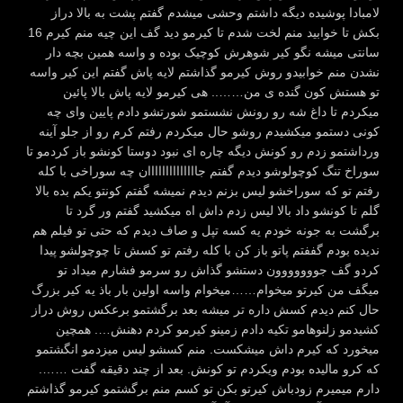
لامبادا پوشیده دیگه داشتم وحشی میشدم گفتم پشت به بالا دراز
بکش تا خوابید منم لخت شدم تا کیرمو دید گف این چیه منم کیرم 16
سانتی میشه نگو کیر شوهرش کوچیک بوده و واسه همین بچه دار
نشدن منم خوابیدو روش کیرمو گذاشتم لایه پاش گفتم این کیر واسه
تو هستش کون گنده ی من…….. هی کیرمو لایه پاش بالا پائین
میکردم تا داغ شه رو رونش نشستمو شورتشو دادم پایین وای چه
کونی دستمو میکشیدم روشو حال میکردم رفتم کرم رو از جلو آینه
ورداشتمو زدم رو کونش دیگه چاره ای نبود دوستا کونشو باز کردمو تا
سوراخ تنگ کوچولوشو دیدم گفتم جاااااااااااااان چه سوراخی با کله
رفتم تو که سوراخشو لیس بزنم دیدم نمیشه گفتم کونتو یکم بده بالا
گلم تا کونشو داد بالا لیس زدم داش اه میکشید گفتم ور گرد تا
برگشت به جونه خودم یه کسه تپل و صاف دیدم که حتی تو فیلم هم
ندیده بودم گففتم پاتو باز کن با کله رفتم تو کسش تا چوچولشو پیدا
کردو گف جووووووون دستشو گذاش رو سرمو فشارم میداد تو
میگف من کیرتو میخوام……میخوام واسه اولین بار باذ یه کیر بزرگ
حال کنم دیدم کسش داره تر میشه بعد برگشتمو برعکس روش دراز
کشیدمو زلنوهامو تکیه دادم زمینو کیرمو کردم دهنش…. همچین
میخورد که کیرم داش میشکست. منم کسشو لیس میزدمو انگشتمو
که کرو مالیده بودم ویکردم تو کونش. بعد از چند دقیقه گفت …….
دارم میمیرم زودباش کیرتو بکن تو کسم منم برگشتمو کیرمو گذاشتم