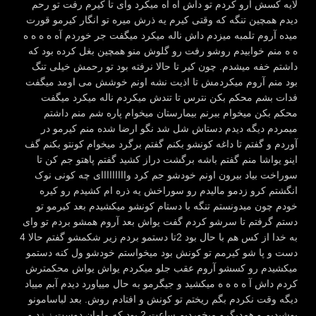
لایه کسش آرو کردم تو داش آه آه میکرد وای تا کیرم رفت تو رحم
دیدم همچین تنگه که وقتی کیرم یه ذرش میره تو انگار کیرمو قورت
میده آروم تلمبه میزدم داش ناله میکرد میگفت جر خوردم آه ه ه ه ه
ه ه منم خوابیدم روشو رفت رو گلوش منو همچین بغل کرده بود که
داشتم خفه میشدم. چون کیر تا حالا نرفته بود تو رحمش خیلی تنگ
بود منم آروم میکردمش تا اذیت نشه اونم خوشش می اومد میگفت
فدات بشم محکم بکن نترس تا تندش میکردم ناله میکرد میگفت
محکم بکن میخوام ببرنم بیمارستان میخوام پاره شم منم داشتم
میمردم دیگه دیدم دستاش شل شد نگو ارضا شده منم کیرمو در
آوردم و گفتم تا داغه کونشو بکنم گفتم برگرد میخوام کونتو بکنم گف
اینو یواشا منم گفتم باشه برگشت دراز کشید گفتم پاهتو جم کن تا
سوراخت بیاد بیرون اونم خودشو جم کرد وااااااااای چه کونی نوک
انگشتم کرو زدمو مالیدم رو سوراخش یه ذره ام کشیدم رو کیره
خودم چون میدونستم تنگه با دستام کونشو میکشیدم بعد کیرمو تو
دستم گرفتم تا سرشو کردم گفت یواش بعد آروم همشو بردم تو وای
به خدا از کس هم با حال بود 2تا دستمو بردم زیر شکمشو گفتم حالا 4
دست و پا شو کیرمم تو کونش بود میخواستم خودشو ول کنه دستمو
میکشیدم رو کسشو آروم عقب جلو میکردم یواش یواش محکمترش
کردم داش آ ه ه ه ه میکشید و جیگرمو به حال مییاورد دیدم آبم مییاد
دیگه وقت نکردم بگم ریختم تو کونش و افتادم روش. بعد لباسامونو
پوشیدیم و همدیگرو میخوردیم ساعت 2 بود که مامان دوست ز زد و