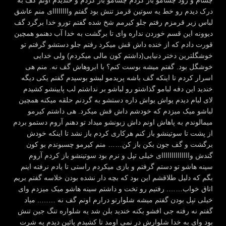
چشام و زود چشامو باز کردم چشامو باز کردم و خندیدم اونم گف به
درک دیدم رو خط یه سوتین قرمز تنش بود گفتم واااااااای منم عاشق
لباس زیر قرمزم رفتم جلو کیرمم شخ شده گفتم تورو خدا برگرد گف
دیوونه این قسم خوردن نداره وای تا برگشت به خدا آب دهنمو همچین
قورت دادم که از خنده داش قش میکرد رفتم جلو دستشو گرفتم تو
خوشگلترین دختر دنیایی(داشتم کون مالی میکردم) ولی خدایی
خوشگل بود. گفتم میشه بوست کنم؟ با ابروهاش گف نه. منم هی
اسرار کردم تا اینکه گف باشه پریدمو لبشو بوسیدم گفتم یکی دیگه
خندید این دفه لبامو گذاشتو رو لباشو بر نداشتم لب پایینشو کشیدم
لای لبام دیدم یواش یواش داره دستشو به گردنم حلقه میکنه همچین
لباشو میک میزدم که خودشم داش قش میکرد. هی داشتم کیرمو
میمالوندم به پاهاش اونم داش زبونشو میداد تو دهنم آروم دستمو بردم
از پشت تا سوتینشو باز کنم هرکاری کردم باز نشد تا اینکه خودش
برگشت و گف جون بکن باز کن…… منم کیرمو چسبوندم بو کون
گندش واااااااااااااای خیلی تپل و نرم بود سوتینشو باز کردم آروم
سینه هاشو تو دستم گرفتم و بازی میکردم راستی تا یادم نرفته اینم
بگم که دلیل طلاقشم این بود که بچه دار نشده بودن خلاسه گفتم بریم
اتاق خواب……. رفتیم رو تخت و داشتم سینه هاشو میک میزدم وای
خیلی تپل بودن گفتم میشه شلوارتو درارم اونم گف نه …….. میاد
گفتم نه رفته جی افشو بکنه خندید بلن شد یه شلواره تنگ جین تنش
بود وای به خدا شلوارش در نمی اومد تا کشیدم پائین دیدم یه شرت