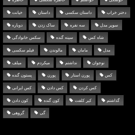
دختر خراب
داستان سکسی
داستان
خیانت
سوپر مدل
سه نفره
ساک زدن
دوباره
شاه کس
سینه گنده
سکس خانوادگی
مدل
مامان
مالوندن
فیلم سکسی
نوجوان
نداشتم
میکردم
میلف
کس
پورن استار
پورن
پستون گنده
کس کردن
کس دادن
کس ایرانی
گذاشتم
کیر کلفت
کون گنده
کون دادن
گی
گروهی