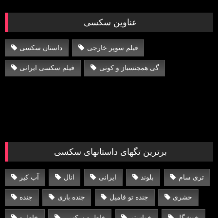
عناوین سکسی
فیلم سوپر خارجی
داستان سکسی
گی همجنسباز و کونی
فیلم سکسی ایرانی
برترین تگهای داستانهای سکسی
تری سام
بلوند
ایرانی
انال
آب کیر
حشری
جنده تو فامیل
جنده بازی
جنده
خوشگل
خواستم
خاطره سکسی
خاطره