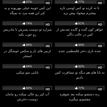
87%
77%
HD
HD
تا ته کرده تو کس لوسی تازه
این کس خوبیه خیلی مهربونه و به
بیشترم میخواد پیش بره
کیر این همه مرد نه نمیگه
17K
05:00
26K
08:01
74%
81%
HD
HD
خواهر کون گنده و گایده شدنش از
میزاره تو دوست پسرش نا مادریش
کس در حالت داگی
رو خوب بکنه
52K
07:23
17K
05:00
86%
84%
HD
HD
جنده بازی دختر فلسطینی جنده
لزبین های ناز و سکس خوشگل در
استخر
28K
10:17
36K
09:29
84%
82%
HD
HD
به بابا های هم دیگه تو مسافرت کس
بابایی منو میکنی
دادیم
8K
13:42
22K
00:58
83%
77%
HD
HD
زنه دستشو میکنه بعد شوهره
آب کیر رو خالی میکنه رو مامان
مچشونو میگیره
دوست دخترش
80K
28:08
11K
38:00