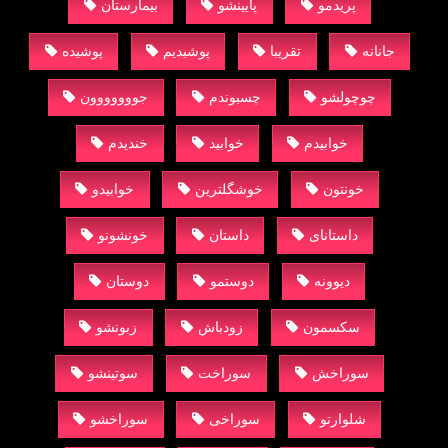
پریدمو
پایینشو
بیمارستان
جانانه
تقریبا
پوشیدیم
پوشیده
چوچولشو
چسبوندم
‫جووووووون
خوابیدم
خوابید
خندیدم
خونتون
خوشگلترین
خوابیدو
داستانای
داستان
خونشونو
دیوونه
دوستمو
دوستان
سکسمون
زودباش
زبونشو
سوراخش
سوراخت
سوتینشو
شلوارتو
سوراخی
سوراخشو