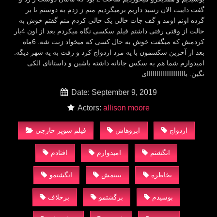
گفت داییت الان رسید داریم برمیگردیم منم ز زدم به دوستم تا بر
گرده اونم اومد و گف جات خالی یک حالی کردم منم گفتم خوش به
حالت از وقتی رفتی داشتم فیلم سکسی نگاه میکردم بعد از اون 4بار
کردمش که میگفت خوش به حال کسی که میخواد زنت شه. 6ماه
بعد از آخرین سکسمون با یه مرد ازدواج کرد و رفت به یه شهر دیگه.
امیدوارم شما هم یه سکس جانانه داشته باشین و داستانای الکی
نگین. باااااااااااااااااااای
Date: September 9, 2019
Actors:
allison moore
ازدواج
ابروهاش
فیلم سوپر خارجی
انگشتم
امیدوارم
افتادم
بخاطره
ببینمش
انگشتمو
بوسیدم
برگشتمو
برخلاف