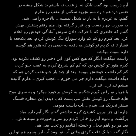
آره درست بود گفت:بابک نه از عقب نه باسنم بد شکل میشه در
ضمن درد هم داره منم تجربه سکس از عقب رو ندارم.
گفتم: نه عزیزم با یه بار بد شکل نمیشه… بالاخره راضی شد.
به صورت چهار دست و پا قرار گرفته بود. منم رفتم پشتش. بهش
گفتم که حاضری که با حرکت دادن سرش آمادگی خودش رو اعلام
کرد. بعد کیرم رو کم کم وارد سوراخ تنگ کونش کردم. بعد یکدفعه با
فشار تا ته کردم تو کونش.یه دفعه یه جیغی زد که هنوز هم گوشم
داره سوت میکشه…
راست میگفت انگار که هیچ کس کون این دختر رو کشف نکرده بود.
کیرم هنوز تو کونش بود که کم کم شروع کردم به عقب جلو کردن.
کم کم داشت خوشش میومد. بعد از چند بار جلو عقب کردن هم که
دیگه داشت میگفت:دارم جر می خورم….عجب کیری….دارم گائیده
میشم تند تر… تند تر…
با هربار تو رفتن کیرم شکمم به کونش برخورد میکرد و یه سری موج
هایه قشنگ رو کونش نقش می بست که با دیدن این منظره قشنگ
بیشتر تحریک می شدم….آب داشت میومد.
چاره ای جز بیرون کشیدن کیرم نداشتم گفتم نگار آبم داره میاد…..
برگشت و تموم آبم رو خالی کردم رو سر و صورت و سینه هاش….
بعد هر دو باهم بیحال و خسته افتادیم رو تخت بغل هم.
نگار گفت: بابک دقت کردی وقتی آب تو اومد آب این پسره هم تو این