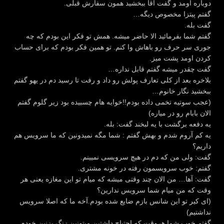
دوباره اومد و گفت آقا ببخشید همون سفارش قبلی.
گفتم پیتزا مخصوص دیگه…
گفت بله.
گفتم شما بفرمائید الا حاضر میشه. همش تو فکر این بودم که چه
جوری سر حرف رو باهاش وا کنم. تو همین فکر بودم که برای حساب
کردن اومد پشت میز.
گفت چقدر میشه گفتم قابل نداره…
بلاخره بعد از کلی تعارف پولش رو داد و رفت تا رسید دم در یهو گفتم
ببخشید نگار خانوم…
(عجب سوتیه تخمی داده بودم!!خوایه هام چسبیده بود زیر گلوم گفتم
الان بابام رو در میاره)
یه دفعه برگشت با یه لبخند گفت: بله.
یه کم آروم شدم و بهش گفتم : شما مگه نمیدونین که ما سرویس هم
داریم؟
گفت: ولی من که دم در هیچ سرویسی نمیینم.
گفتم: خوب سرویسمون رفته در خونه مشتری.
گفت: آها… من الان چند وقتی میشه که میام تو این مغازه یعنی هر
وقت که من میام شما سرویس ندارین؟
(ای کیر تو این شانس بازم ضایع شده بودم.آخه ما که اصلا سرویس
نداشتیم)
گفتم خوب شما هروقت که احتیاج داشتین میتونین زنگ بزنین خودم