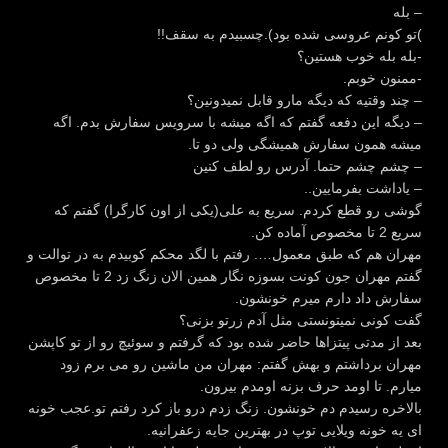
– بله
)تو کونم عروسی شده بود).چسبیدم به سقف!!
-بله بله خوب هستین؟
-ممنون خوبم.
– چند وقتیه که دیگه مارو قابل نمیدونین؟
– دیگه این دفعه گفتم که اگه میشه با سرویس سفارش بدم. اگه
میشه همون سفارش همیشگی ولی دو تا.
– چشم چشم حتما. آدرس رو لطف کنین
– یاداشت بفرمایین..
گوشی رو قطع کردم. سریع به علی(یکی از اون کارگرا) گفتم که
سریع 2 تا مخصوص آماده کن.
مهران هم که طبق معمول…. رفتم با لگد محکم کوبیدم به در توالت و
گفتم مهران جون کونت بسوزه نگار همین الان زنگ زد 2 تا مخصوص
سفارش داد دارم میرم خونشون.
گفت کونی نمیتونستی مثل آدم زرتو بزنی؟
بعد از مدتی پیتزاها حاضر شده بود که گرفتم و سوئیچ رو از تو کاپشن
مهران برداشتم و بهش گفتم: مهران من ماشین رو می برم زود
میارم. تا اومد حرف بزنه اومدم بیرون.
بالاخره رسیدم دم خونشون. زنگ زدم درو باز کرد رفتم تو.عجب خونه
ای یه خونه ویلایی توپ در بهترین جایه زعفرانیه.