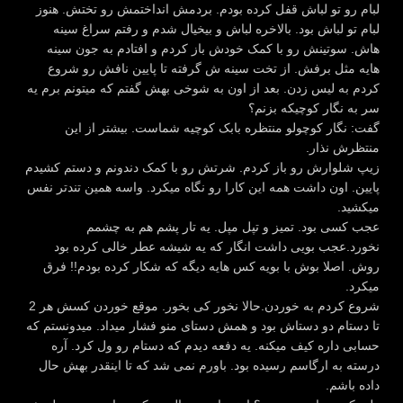
لبام رو تو لباش قفل کرده بودم. بردمش انداختمش رو تختش. هنوز
لبام تو لباش بود. بالاخره لباش و بیخیال شدم و رفتم سراغ سینه
هاش. سوتینش رو با کمک خودش باز کردم و افتادم به جون سینه
هایه مثل برفش. از تخت سینه ش گرفته تا پایین نافش رو شروع
کردم به لیس زدن. بعد از اون به شوخی بهش گفتم که میتونم برم یه
سر به نگار کوچیکه بزنم؟
گفت: نگار کوچولو منتظره بابک کوچیه شماست. بیشتر از این
منتظرش نذار.
زیپ شلوارش رو باز کردم. شرتش رو با کمک دندونم و دستم کشیدم
پایین. اون داشت همه این کارا رو نگاه میکرد. واسه همین تندتر نفس
میکشید.
عجب کسی بود. تمیز و تپل مپل. یه تار پشم هم به چشمم
نخورد.عجب بویی داشت انگار که یه شیشه عطر خالی کرده بود
روش. اصلا بوش با بویه کس هایه دیگه که شکار کرده بودم!! فرق
میکرد.
شروع کردم به خوردن.حالا نخور کی بخور. موقع خوردن کسش هر 2
تا دستام دو دستاش بود و همش دستای منو فشار میداد. میدونستم که
حسابی داره کیف میکنه. یه دفعه دیدم که دستام رو ول کرد. آره
درسته به ارگاسم رسیده بود. باورم نمی شد که تا اینقدر بهش حال
داده باشم.