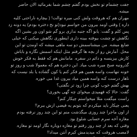
جفت چشمام تو نخش بودم گفتم چشم شما بفرمائید الان حاضر
میشه.
مهران هم که هروقت ولش کنی میره توالت! ( بیچاره ناراحتی کلیه
داره ) وقتی اومد بیرون من حواسم نبود(تو نخ دختره بودم) یه دونه زد
پس کلم و گفت: یابو اگه جنبه نداری برو گم شو اون ور بشین اگه
نگاهش تو چشت بیوفته ببینه داری اینطوری نگاهش میکنی که خیلی
ضایع میشه. من میشناسمش دو سه ماهی میشه که اومدن تو این
محل. آمارش رو از بچه ها گرفتم مثل اینکه اسمش نگاره و باباش
کارش بیزینسه و دائم در سفره. مامانش هم که فقط به فکر خوش
گذرونیه صبح میره شب میاد. این دختره هم که معمولا شب و روز تو
خونه تنهاست واسه همین هم فکر کنم یا کون گشاده یا بلد نیست که
ناهار درست کنه واسه همین میاد بیرون غدا می خوره.
بهش گفتم خوب کونی چرا زود تر نگفتی؟
گفت: حالا که فهمیدی میخوای چه گهی بخوری؟
راست میگفت مثلا میخواستم چیکار کنم؟
یعنی چیکار باید میکردم که بتونم یه فیضی ازش ببرم!!
از اون ماجرا چند روزی میگذشت منم تو این چند روز نرفته بودم
مغازه آخه سرم حسابی شلوغ بود.
وقتی که بعد از چند روز رفتم تو مغازه دوباره نگار اومد تو مغازه.
لامصب هروقت که میدیدمش کیرم آنتن میداد!!