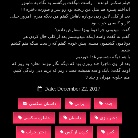
فیلم سکس اومده… راست میگفت برگشتم یه نگاه به مانیتور
انداختم پسره هم مثل من ریخته بود رو سر و صورت دختره !!!
بعد از کلی لاس زدن دوباره باهاش گفتم من دیگه میرم. امروز خیلی
کار و کاسبی خوب بود.
گفت: میدونی چرا دوتا پیتزا سفارش دادم؟
گفتم نه گفت واسه اینکه میدونستم بعد از کلی حال کردن هر
دوتامون گشنمون میشه. پیش خودم گفتم که راست میگه منم گشنم
شده.
با هم دیگه نشستیم غدا خوردیم….
بعد از اون ماجرا چتد روزی بود که دیگه نگار نیومد مغازه.یه روز که
اومد گفت: بابک واسه همیشه قصد داریم که بریم دبی زندگی کنیم.
منم جلویه مهران و چند تا
Date: December 22, 2017
جنده
ایرانی
داستان سکسی
دختر بازی
داستان
خاطره سکسی
کس
کردن از کس
دختر خراب