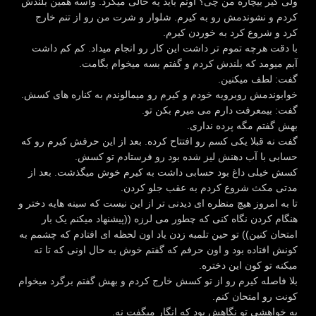
ولی کیر بیچاره من چی؟ اونم باید یه حالی میکرد. واسه همین بلندش
کردم و نشوندمش رو به کیرم. شلوار و شرت من رو از تنم خارج
کرد و شروع کرد به خوردن کیرم.
با دقت هرچه تموم تر داشت این کار رو انجام میداد. کم کم داشت
آبم میومد که بلندش کردم و گفتم بسه میخوام بگامت.
گفت: لطف میکنین.
خوابوندمش روبرویه خودم و کیرم رو میمالوندم به کناره های کسش.
گفت: بیمعرفت دارم می میرم بکن تو.
بهش گفتم مگه پرده نداری.
گفت نه قبلا یکی کسم رو افتتاح کرده. بعد از این حرفش کیرم رو که
حسابی با آب دهنش لیز شده بود رو فرستادم تو کسش.
کسش خیلی داغ بود حسابی داشت به کیرم خوش میگذشت. بعد از
مدتی مکث شروع کردم به عقب جلو کردن.
تا به امروز هیچ منظره ای دیدنی تر از این نیست که سینه هایه دختر و
هنگام کردن نگاه کنی که چطور می لرزه ((پیشنهاد میکنم یک بار
امتحان کنین)) تو حین تلمبه زدن یاد اون لحظه ای افتادم که چشمم به
کونش افتاده بود و اون حرفم که گفتم خوش به حال اونی که تا ته
میکنه تو کون این دختره.
بلا فاصله کیرم رو از تو کسش خارج کردم و بهش گفتم برگرد میخوام
کونت رو امتحان کنم.
یه خواهشی تو نگاهش بود که انگار میگفت نه.