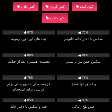
کون گنده
کس کردن
کس دادن
کیر کلفت
1K
4K
87%
75%
سکس با دختر خاله خانومم
بچه های این دوره زمونه
6K
7K
80%
84%
سکس خفن من با شبنم
بخشیدن همسرم بعد از خیانت
3K
773
75%
77%
و عشق تنها عشق
فروشنده ای که بهزیستی برام
فرستاد برای استخدام
968
536
85%
33%
حس تلخ زندگی
چت و سکس با دختر خاله