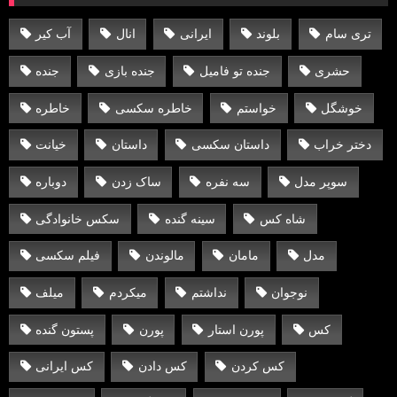
تری سام
بلوند
ایرانی
انال
آب کیر
حشری
جنده تو فامیل
جنده بازی
جنده
خوشگل
خواستم
خاطره سکسی
خاطره
دختر خراب
داستان سکسی
داستان
خیانت
سوپر مدل
سه نفره
ساک زدن
دوباره
شاه کس
سینه گنده
سکس خانوادگی
مدل
مامان
مالوندن
فیلم سکسی
نوجوان
نداشتم
میکردم
میلف
کس
پورن استار
پورن
پستون گنده
کس کردن
کس دادن
کس ایرانی