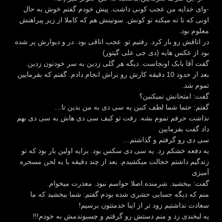
-وای خدایه من عجب کونی داشت. پیش خودم گفتم خوش به حال
اونی که تا ته میکنه تو کونش. سوتینش هم که کاملا از زیر پیراهنش
معلوم بود.
در اتاقش رو باز کرد. رفتیم تو. عجب اتاقی بود. در و دیوارش پر شده
بود از عکس هایه (دی جی علی گیتور)
گفت آقا بابک اونجاست. دیگه هر گلی زدین به سر خودتون زدین.
بعد از حدود 10 دقیقه کارش رو براش انجام دادم. گفتم که بفرمایین
تموم شد.
گفت: امتحانش نمیکنین؟
گفتم: حتما شما لطف کنین یه سی دی به من بدین تا…
نذاشت حرفم تموم بشه. رفت تو کیف سی دی هاش یه سی دی بهم
داد گفت بفرمایین
سی دی رو گرفتم و گذاشتم…
یه دفعه خشکم زد. یه سی دی سکس بود. برایه اولین بار بود که تو
زندگیم داشتم خجالت میکشیدم. بعد از چند دقیقه با یه لحن مسخره
آمیزی
گفت: ببخشید. شرمنده.اصلا حواسم نبود. معذرت میخوام.
منم که دیگه حسابی حشری شده بودم گفتم: شما ببخشید که ما
سعادت نداشتیم زود تر از اینا خدمتتون برسیم!
یه لبخندی زد و منم دستش رو گرفتم و چسبوندمش به خودم!!!