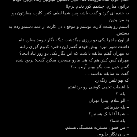
براتون میارم. چشمم کور دندم نرم!!
یه خنده ای کرد و گفت باشه پس شما لطف کنین کارت مغازتون رو
به من بدین..
اسمم رو پشت کارت نوشتم و موقع دادن کارت از عمد دستمو زدم به
دستش.
از اون ماجرا یکی دو روزی میگذشت دیگه نگار نیومد مغازه دلم
داشت شور میزد. پیش خودم گفتم این دختره کدوم گوری رفته.
به مهران گفتم سابقه داشت که این نگار یکی دو روز نیاد اینجا؟
مهران کس کش هم که هی مارو مسخره میکرد گفت: پریود شده.
گفتم جون ننت بگو ببینم آره یا نه؟
گفت نه سابقه نداشته….
که یهو تلفن زنگ زد
با اعصاب تخمی گوشی رو برداشتم
– بله..؟
– الو سلام. پیتزا مهران
– بله بفرمائید.
– شما آقا بابک هستین؟
– بله شما؟
– من همون مشتریه همیشگی هستم.
– ن ن نگار خانوم.