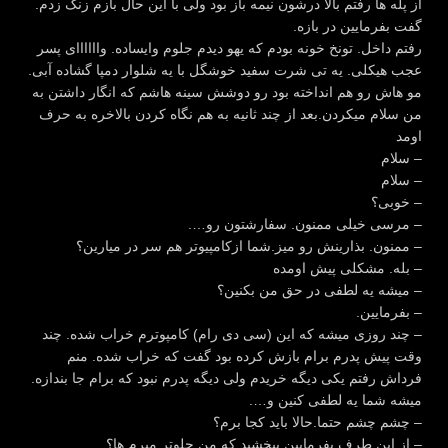
از پله ها رفتم بالا درشون نیمه باز بود ولی با این حال بازم زنگ زدم.
گفت بفرمایین در بازه.
رفتم داخل. تونخ خونه بودم که یهو دیدم جلوم وایساده. واااااای پسر
عجب هیکلی. یه تی شرت سفید خوشگل با یه شلوار دمپا گشاده آبی.
مو هاش رو هم انداخته بود رو دوشش سینه هاشم که انگار داشتن به
من سلام میکردن.بعد از چند ثانیه به هم نگاه کردن بالاخره به حرف
اومد
– سلام
– سلام
– خوبی؟
– مرسی خیلی ممنون. سفارشتون رو….
– ممنون. بذارینش رو میز.شما ازکامپیوتر هم سر در میارین؟
– بله. مشکلی پیش اومده
– میشه یه لطفی در حق من بکنین؟
– بفرمایین.
– چند روزی میشه که این (سی دی رام) کامپوترم خراب شده. چند
وقت پیش پدرم برام بازش کرده بود گفت که خراب شده. منم
فرداش رفتم یکی دیگه خریدم ولی دیگه پدرم نبود که برام جا بندازه.
میشه شما یه لطفی کنین و….
– چشم چشم حتما.حالا باید کجا برم؟
– از این طرف بفرمایین.ببخشید که من جلوتر میرم ها؟