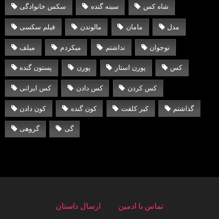
شاه کس
سینه گنده
سکس خانوادگی
مدل
مامان
مالوندن
فیلم سکسی
نوجوان
نداشتم
میکردم
میلف
کس
پورن استار
پورن
پستون گنده
کس کردن
کس دادن
کس ایرانی
گذاشتم
کیر کلفت
کون گنده
کون دادن
گی
گروهی
تماس با ادمین
ارسال داستان