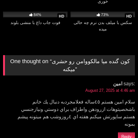
خوری
18K
09:59
5K
12:03
84%
73%
HD
HD
سکس با میلف بدن نرم چه حالی
فوت جاب داغ با منشی بلوند
میده
کون گنده میا مالکووامن رو حشری
One thought on “
”
میکنه
says:
امين
August 27, 2025 at 4:46 am
سلام امين هستم ٤٥ساله فعلامجردبه دنبال يك خانم
باشخصيتوهات ازرودهن واطراف براي دوستي ونيازجنسي
هستم ساپورتش ميكنم هفته اي ٤روزوشب هم ميتونه پيشم
بمونه
Reply