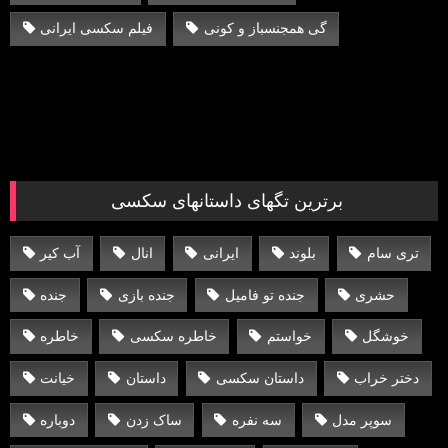
گی همجنسباز و کونی
فیلم سکسی ایرانی
برترین تگهای داستانهای سکسی
تری سام
بلوند
ایرانی
انال
آب کیر
حشری
جنده تو فامیل
جنده بازی
جنده
خوشگل
خواستم
خاطره سکسی
خاطره
دختر خراب
داستان سکسی
داستان
خیانت
سوپر مدل
سه نفره
ساک زدن
دوباره