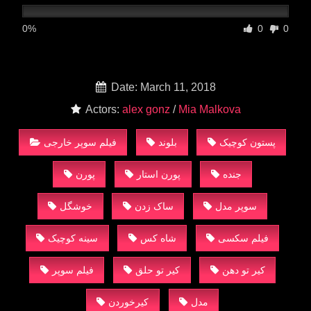
0%
0
0
Date: March 11, 2018
Actors:
alex gonz
/
Mia Malkova
پستون کوچیک
بلوند
فیلم سوپر خارجی
جنده
پورن استار
پورن
سوپر مدل
ساک زدن
خوشگل
فیلم سکسی
شاه کس
سینه کوچیک
کیر تو دهن
کیر تو حلق
فیلم سوپر
مدل
کیرخوردن