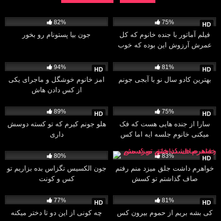
7K
29:57
7K
12:29
82%
75%
HD
فیلم آماتور با جنده خانوم که کل
جون بیا پستونام رو بخور
عمرش آرزوش این بوده که خوب
کرده بشه
4K
08:00
47K
25:16
94%
81%
HD
HD
بهترین کادو سال نو با آبجی جونم
امز خانوم خوشگل و ماجرای یکی
از کس دادن هاش
10K
11:06
28K
08:10
89%
75%
HD
HD
سارا از جنده هایی هست که فک
هلو جونم کیرم که تو کسته دوسش
میکنی خانوم جلسه ایه اما کس
داری
میده رگباری
67K
32:00
243K
11:03
80%
83%
HD
خواهرم داشت جلق میزد منم رفتم
جون الکسیس تگزاس بده بزاریم تو
صاف گذاشتم تو کسش
کس و کونت
8K
06:09
41K
06:17
77%
81%
HD
HD
کی بشه بریم از حموم بیرون کس
چه کونی از این دو تا دختر میکنه