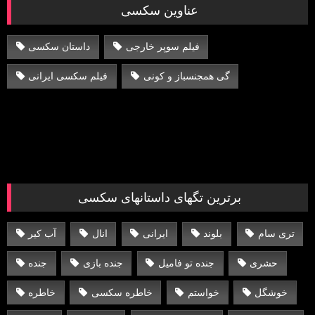
عناوین سکسی
فیلم سوپر خارجی
داستان سکسی
گی همجنسباز و کونی
فیلم سکسی ایرانی
برترین تگهای داستانهای سکسی
تری سام
بلوند
ایرانی
انال
آب کیر
حشری
جنده تو فامیل
جنده بازی
جنده
خوشگل
خواستم
خاطره سکسی
خاطره