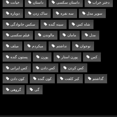
دختر خراب
داستان سکسی
داستان
خیانت
سوپر مدل
سه نفره
ساک زدن
دوباره
شاه کس
سینه گنده
سکس خانوادگی
مدل
مامان
مالوندن
فیلم سکسی
نوجوان
نداشتم
میکردم
میلف
کس
پورن استار
پورن
پستون گنده
کس کردن
کس دادن
کس ایرانی
گذاشتم
کیر کلفت
کون گنده
کون دادن
گی
گروهی