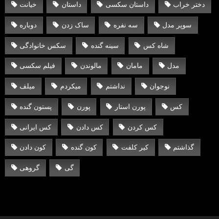
دختر خراب
داستان سکسی
داستان
خیانت
سوپر مدل
سه نفره
ساک زدن
دوباره
شاه کس
سینه گنده
سکس خانوادگی
مدل
مامان
مالوندن
فیلم سکسی
نوجوان
نداشتم
میکردم
میلف
کس
پورن استار
پورن
پستون گنده
کس کردن
کس دادن
کس ایرانی
گذاشتم
کیر کلفت
کون گنده
کون دادن
گی
گروهی