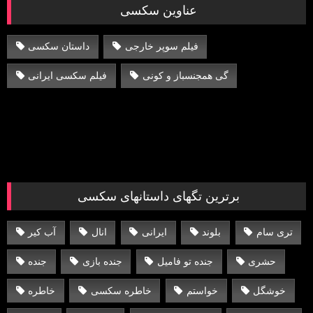
عناوین سکسی
فیلم سوپر خارجی
داستان سکسی
گی همجنسباز و کونی
فیلم سکسی ایرانی
برترین تگهای داستانهای سکسی
تری سام
بلوند
ایرانی
انال
آب کیر
حشری
جنده تو فامیل
جنده بازی
جنده
خوشگل
خواستم
خاطره سکسی
خاطره