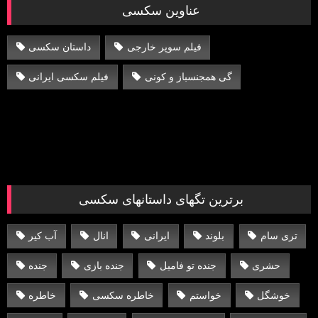
عناوین سکسی
فیلم سوپر خارجی
داستان سکسی
گی همجنسباز و کونی
فیلم سکسی ایرانی
برترین تگهای داستانهای سکسی
تری سام
بلوند
ایرانی
انال
آب کیر
حشری
جنده تو فامیل
جنده بازی
جنده
خوشگل
خواستم
خاطره سکسی
خاطره