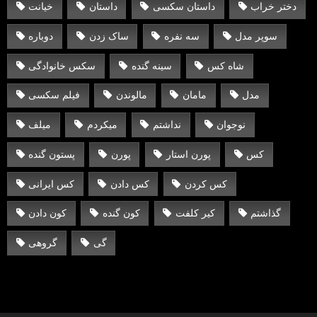
دختر خراب
داستان سکسی
داستان
خیانت
سوپر مدل
سه نفره
ساک زدن
دوباره
شاه کس
سینه گنده
سکس خانوادگی
مدل
مامان
مالوندن
فیلم سکسی
نوجوان
نداشتم
میکردم
میلف
کس
پورن استار
پورن
پستون گنده
کس کردن
کس دادن
کس ایرانی
گذاشتم
کیر کلفت
کون گنده
کون دادن
گی
گروهی