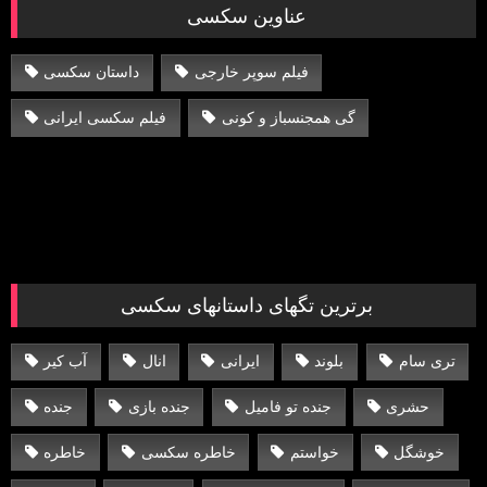
عناوین سکسی
فیلم سوپر خارجی
داستان سکسی
گی همجنسباز و کونی
فیلم سکسی ایرانی
برترین تگهای داستانهای سکسی
تری سام
بلوند
ایرانی
انال
آب کیر
حشری
جنده تو فامیل
جنده بازی
جنده
خوشگل
خواستم
خاطره سکسی
خاطره