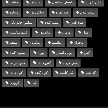
دختر خراب
داستان سکسی
داستان
خیانت
سوپر مدل
سه نفره
ساک زدن
دوباره
شاه کس
سینه گنده
سکس خانوادگی
مدل
مامان
مالوندن
فیلم سکسی
نوجوان
نداشتم
میکردم
میلف
کس
پورن استار
پورن
پستون گنده
کس کردن
کس دادن
کس ایرانی
گذاشتم
کیر کلفت
کون گنده
کون دادن
گی
گروهی