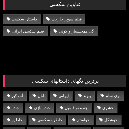
عناوین سکسی
فیلم سوپر خارجی
داستان سکسی
گی همجنسباز و کونی
فیلم سکسی ایرانی
برترین تگهای داستانهای سکسی
تری سام
بلوند
ایرانی
انال
آب کیر
حشری
جنده تو فامیل
جنده بازی
جنده
خوشگل
خواستم
خاطره سکسی
خاطره