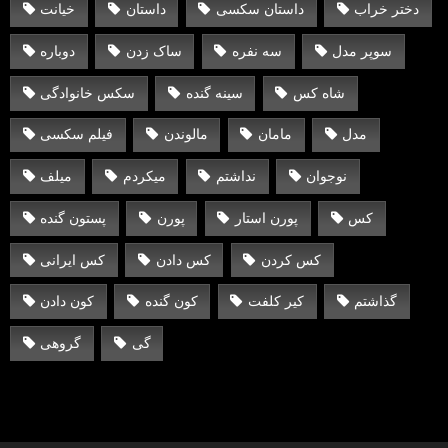
دختر خراب
داستان سکسی
داستان
خیانت
سوپر مدل
سه نفره
ساک زدن
دوباره
شاه کس
سینه گنده
سکس خانوادگی
مدل
مامان
مالوندن
فیلم سکسی
نوجوان
نداشتم
میکردم
میلف
کس
پورن استار
پورن
پستون گنده
کس کردن
کس دادن
کس ایرانی
گذاشتم
کیر کلفت
کون گنده
کون دادن
گی
گروهی