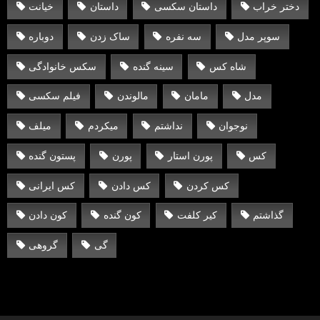
دختر خراب
داستان سکسی
داستان
خیانت
سوپر مدل
سه نفره
ساک زدن
دوباره
شاه کس
سینه گنده
سکس خانوادگی
مدل
مامان
مالوندن
فیلم سکسی
نوجوان
نداشتم
میکردم
میلف
کس
پورن استار
پورن
پستون گنده
کس کردن
کس دادن
کس ایرانی
گذاشتم
کیر کلفت
کون گنده
کون دادن
گی
گروهی