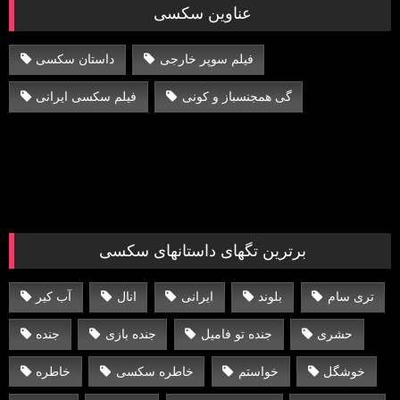
عناوین سکسی
فیلم سوپر خارجی
داستان سکسی
گی همجنسباز و کونی
فیلم سکسی ایرانی
برترین تگهای داستانهای سکسی
تری سام
بلوند
ایرانی
انال
آب کیر
حشری
جنده تو فامیل
جنده بازی
جنده
خوشگل
خواستم
خاطره سکسی
خاطره