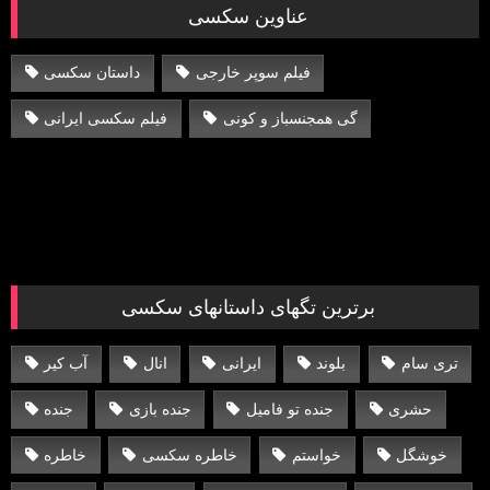
عناوین سکسی
فیلم سوپر خارجی
داستان سکسی
گی همجنسباز و کونی
فیلم سکسی ایرانی
برترین تگهای داستانهای سکسی
تری سام
بلوند
ایرانی
انال
آب کیر
حشری
جنده تو فامیل
جنده بازی
جنده
خوشگل
خواستم
خاطره سکسی
خاطره