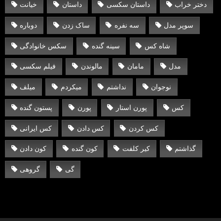
دختر خراب
داستان سکسی
داستان
خیانت
سوپر مدل
سه نفره
ساک زدن
دوباره
شاه کس
سینه گنده
سکس خانوادگی
مدل
مامان
مالوندن
فیلم سکسی
نوجوان
نداشتم
میکردم
میلف
کس
پورن استار
پورن
پستون گنده
کس کردن
کس دادن
کس ایرانی
گذاشتم
کیر کلفت
کون گنده
کون دادن
گی
گروهی