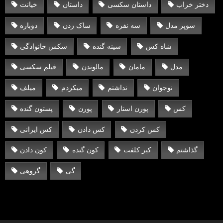
دختر خراب
داستان سکسی
داستان
خیانت
سوپر مدل
سه نفره
ساک زدن
دوباره
شاه کس
سینه گنده
سکس خانوادگی
مدل
مامان
مالوندن
فیلم سکسی
نوجوان
نداشتم
میکردم
میلف
کس
پورن استار
پورن
پستون گنده
کس کردن
کس دادن
کس ایرانی
گذاشتم
کیر کلفت
کون گنده
کون دادن
گی
گروهی