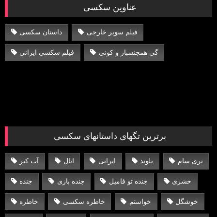
عناوین سکسی
فیلم سوپر خارجی
داستان سکسی
گی همجنسباز و کونی
فیلم سکسی ایرانی
برترین تگهای داستانهای سکسی
تری سام
بلوند
ایرانی
انال
آب کیر
حشری
جنده تو فامیل
جنده بازی
جنده
خوشگل
خواستم
خاطره سکسی
خاطره