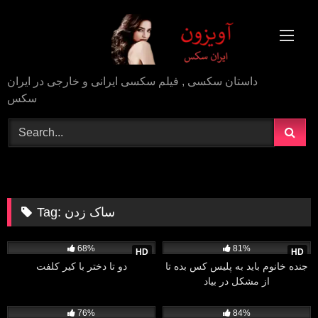
Skip
to
content
داستان سکسی , فیلم سکسی ایرانی و خارجی در ایران
سکس
ساک زدن
Tag:
1K
08:00
3K
13:25
68%
81%
HD
HD
جنده خانوم باید به پلیس کس بده تا
دو تا دختر با کیر کلفت
از مشکل در بیاد
2K
06:00
2K
10:11
76%
84%