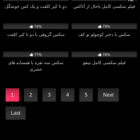
HD
فیلم سکسی کامل باحال از آناکس
دو تا کیر کلفت و یک کس خوشگل
6K
19:44
5K
05:05
74%
79%
سکس با دختر کوچولو تو کف
سکس گروهی با دو تا کیر کلفت
9K
10:37
8K
20:16
77%
76%
فیلم سکسی کامل نینفو
سکس سه نفره با همسایه های
حشری
1
2
3
4
5
Next
Last