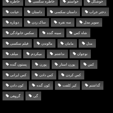
خوشگل
خواستم
خاطره سکسی
خاطره
دختر خراب
داستان سکسی
داستان
خیانت
سوپر مدل
سه نفره
ساک زدن
دوباره
شاه کس
سینه گنده
سکس خانوادگی
مدل
مامان
مالوندن
فیلم سکسی
نوجوان
نداشتم
میکردم
میلف
کس
پورن استار
پورن
پستون گنده
کس کردن
کس دادن
کس ایرانی
گذاشتم
کیر کلفت
کون گنده
کون دادن
گی
گروهی