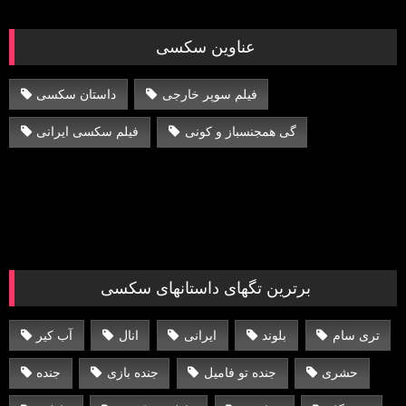
عناوین سکسی
فیلم سوپر خارجی
داستان سکسی
گی همجنسباز و کونی
فیلم سکسی ایرانی
برترین تگهای داستانهای سکسی
تری سام
بلوند
ایرانی
انال
آب کیر
حشری
جنده تو فامیل
جنده بازی
جنده