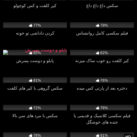
سکس داغ داغ داغ
کیر کلفت و کس کوچولو
6K
12:32
2K
26:44
77%
79%
فیلم سکسی کامل روانشناس
کردن داداشی تو خونه
1K
24:33
1K
08:00
85%
62%
کیر کلفت رو خوب ساک میزنه
پابلو و دوست پسرش
5K
36:59
7K
01:15:13
81%
76%
دختره بعد از پارتی کس میده
سکس گروهی با کیر های کلفت
4K
07:57
10K
28:14
72%
78%
فیلم سکسی کلاسیک و قدیمی با
سکس با مرد های سن بالا
جنده های خوشگل
22K
17:03
16K
01:20:48
76%
81%