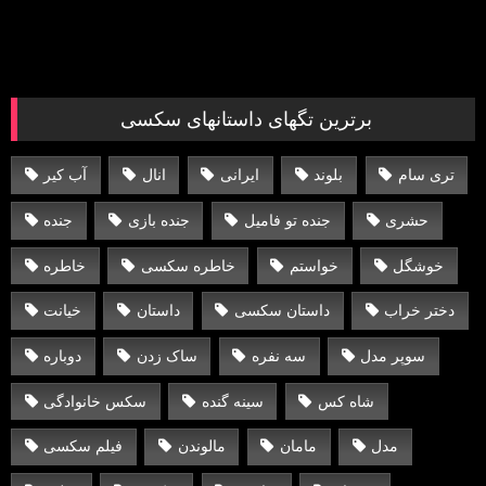
برترین تگهای داستانهای سکسی
تری سام
بلوند
ایرانی
انال
آب کیر
حشری
جنده تو فامیل
جنده بازی
جنده
خوشگل
خواستم
خاطره سکسی
خاطره
دختر خراب
داستان سکسی
داستان
خیانت
سوپر مدل
سه نفره
ساک زدن
دوباره
شاه کس
سینه گنده
سکس خانوادگی
مدل
مامان
مالوندن
فیلم سکسی