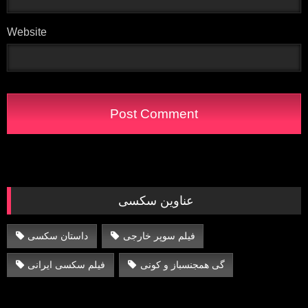
Website
عناوین سکسی
فیلم سوپر خارجی
داستان سکسی
گی همجنسباز و کونی
فیلم سکسی ایرانی