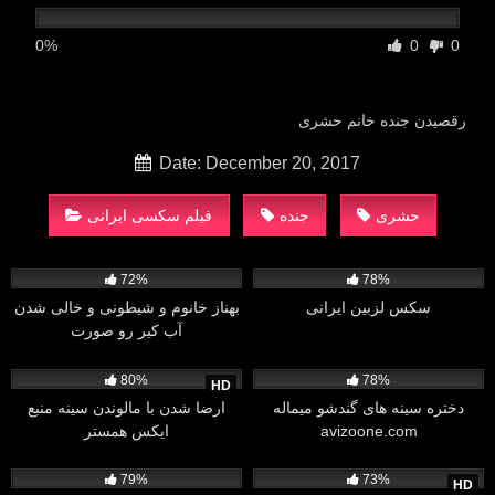
0%
0
0
رقصیدن جنده خانم حشری
Date: December 20, 2017
حشری
جنده
فیلم سکسی ایرانی
130K
01:05
197K
01:27
72%
78%
سکس لزبین ایرانی
بهناز خانوم و شیطونی و خالی شدن
آب کیر رو صورت
526K
01:00
119K
00:16
80%
78%
HD
دختره سینه های گندشو میماله
ارضا شدن با مالوندن سینه منبع
avizoone.com
ایکس همستر
92K
00:49
159K
00:11
79%
73%
HD