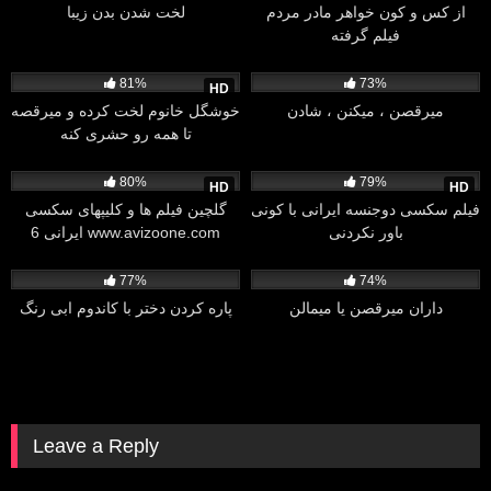
از کس و کون خواهر مادر مردم
لخت شدن بدن زیبا
فیلم گرفته
291K
00:51
184K
02:56
81%
73%
HD
میرقصن ، میکنن ، شادن
خوشگل خانوم لخت کرده و میرقصه
تا همه رو حشری کنه
1M
53:29
309K
01:21
80%
79%
HD
HD
فیلم سکسی دوجنسه ایرانی با کونی
گلچین فیلم ها و کلیپهای سکسی
باور نکردنی
ایرانی 6 www.avizoone.com
94K
00:46
92K
01:18
77%
74%
داران میرقصن یا میمالن
پاره کردن دختر با کاندوم ابی رنگ
Leave a Reply