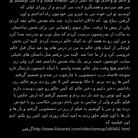
و خالم تو واحدی بود که کمتر ازش استفاده میشد و تا می تونستیم تو
سر هم میزدیم و همدیگرو اذیت می کردیم و از روزای اولی که
اومدیم تو این خونه من یه چیزو بین خودمون راه انداختم و اون
گرفتن دماغ بود. که تا الان ادامه داره. چند ماه بعدش خالم عقد کردی
ولی از پیش ما نرفت. سال سوم راهنمایی من برای بخش ساختمان
یه ماکت از مدرسمون درست کردم که مثل توپ تو مدرسه صدا کرد
و من اون رو یه هفته ای به کمک خالم درست کردم. البته این بخش
کوچکی از کمک های خالم به من در درس هام بود.عید سال قبل خالم
عروسی کرد و از ما جدا شد. البته من نرفتم مثل داستان های تخیلی
سایت خونشون خیمه بزنم. یک ماه بعدش داداشم عقد کرد ولی زن
داداشم هیچ وقت مثل خالم نشده واسم. تا اینکه تابستون پارسال تازه
متوجه فاصله درب دستشویی با چارچوب در شدم و تصمیم گرفتم
کس ها رو دید بزنم. تا حالا تونستم کس 4 نفر رو دید بزنم خالم، زن
داداشم، دختر داییم و دختر خالم که کس خالم رو چون دوست دارم
فرو کنم توش رو چند بار دید زدم و تصمیم گرفتم که ازش عکس یا
فیلم بگیرم ولی از شانس بد من بابام دوربین عکاسی رو با خودش
برده بود و من با گوشیم یه فیلم از زیر در دستشویی گرفتم و بار ها و
بار ها با اون فیلم جلق زدم به امید اینکه روزی اون کس رو بکنم. اینم
اون فیلمیه که
گرفتمhttp://www.4shared.com/video/wnesp1dl/AA1.html