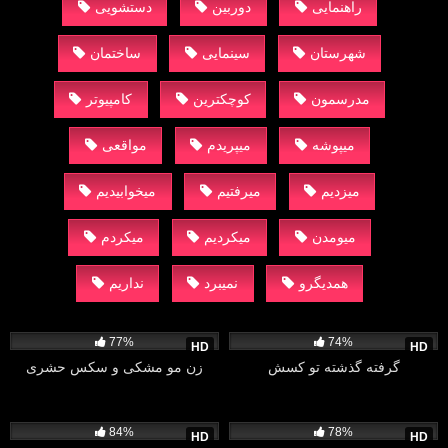
راهنمایی
دوربین
دستشویی
شهرستان
سینمایی
ساختمان
مدرسمون
کوچکترین
کامپیوتر
میپوشه
میپریدم
مواقعی
میزدیم
میرفتیم
میخوابیدیم
میومدن
میکردیم
میکردم
همدیگرو
نمیبرد
نداریم
38K
05:00
9K
09:47
77%
74%
HD
HD
گرفته گذشته تو کسش
زن مو مشکی و سکس حشری
8K
54:13
16K
12:16
84%
78%
HD
HD