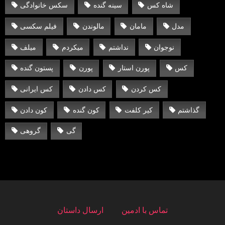
شاه کس
سینه گنده
سکس خانوادگی
مدل
مامان
مالوندن
فیلم سکسی
نوجوان
نداشتم
میکردم
میلف
کس
پورن استار
پورن
پستون گنده
کس کردن
کس دادن
کس ایرانی
گذاشتم
کیر کلفت
کون گنده
کون دادن
گی
گروهی
تماس با ادمین
ارسال داستان