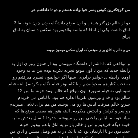
من کوچکترین کوس پسر خوانواده هستم و دو تا داداشم هر
دو از خالم بزرگتر هستن و اون موقع دانشگاه بودن.چون خونه ما 3
اتاق داشت یکی از اتاقا که واسه والدینم بود سکس داستان یه اتاق
برای
من و خالم یه اتاق برای موقعی که ایران سکس مهمون میومد
و مواقعی که داداشم از دانشگاه میومدن بود.از همون روزای اول یه
رابطه جدید که من تا اون موقع تجربه نکرده بودم بین ما به وجود
اومد، رابطه ی خواهر برادری. شبها اگر خوابمون نمیبرد میرفتیم رو
یه تخت کنار هم میخوابیدیم و با کامپیوتر فیلم نگاه میکردیم( البته فیلم
سینمایی نه فیلم سوپر). اون موقع که خالم اومد خونه ما من 12
سالم بود و قد و وزنمون تقریبا اندازه هم بود. تا لباس می خریدم
سریع خالم میرفت لباس ها رو می پوشید من هم برای تلافی میپریدم
رو سر و کولش و اذیتش میکردم. البته هنوز هم بعضی موقع ها که
میاد خونه ما لباس راحتی من رو میپوشه. حدودا 1 سال بعدش ما یه
خونه دیگه خریدیم و من و خالم باز تو یه اتاق با هم بودیم. خونه
جدیدمون دو تا آپارتمان بود که با یک در به هم وصل میشن و اتاق من