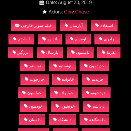
Date: August 23, 2019
Actors:
Cory Chase
استفاده
آپارتمان
فیلم سوپر خارجی
برادری
اومدیم
اندازه
انداختم
تقریبا
تابستون
پارسال
بزرگتر
جدیدمون
تونستیم
تونستم
خریدیم
خانواده
چارچوب
خودشونو
خوانواده
خوابمون
داداشم
خونشون
خودمون
دانشگاهه
دانشگاه
داستان