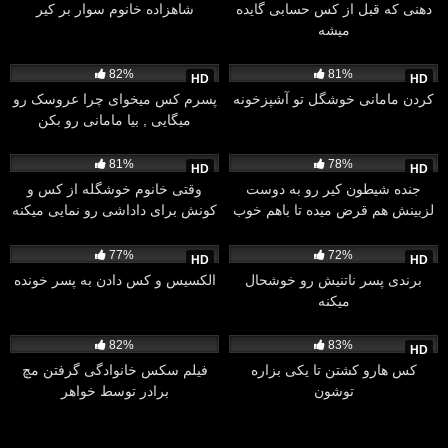
دهنی که قبل از کس حسابی گایده
شاهزاده خانوم سوار بر کیر
میشه
47K
12:38
32K
26:27
82%
81%
HD
HD
کردن مامانی خوشگل تو آشپزخونه
پسرم کس میخوای چرا عروسک رو
میگایی , بیا مامانی رو بکن
33K
14:40
33K
08:31
81%
78%
HD
HD
جنده شیطون کیر رو به دوست
وقتی خانوم خوشگله از کس و
لزبینش هم قرض میده تا باهم خوب
کونش برای داداشی رو نمایی میکنه
کرده بشن
34K
10:30
30K
12:12
77%
72%
HD
HD
برندی پسر ناتنیش رو خوشحال
الکسیس و کس دادن به پسر خونده
میکنه
65K
13:17
15K
08:00
82%
83%
HD
کس هارو کشتن تا یکی بزاره
فیلم سکس خانوادگی گرفتن مچ
توشون
برادر توسط خواهر