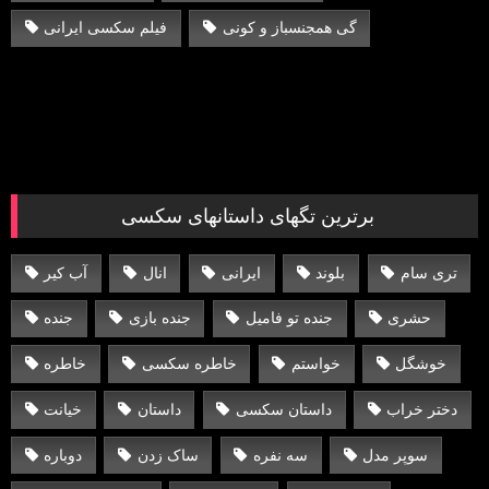
گی همجنسباز و کونی
فیلم سکسی ایرانی
برترین تگهای داستانهای سکسی
تری سام
بلوند
ایرانی
انال
آب کیر
حشری
جنده تو فامیل
جنده بازی
جنده
خوشگل
خواستم
خاطره سکسی
خاطره
دختر خراب
داستان سکسی
داستان
خیانت
سوپر مدل
سه نفره
ساک زدن
دوباره