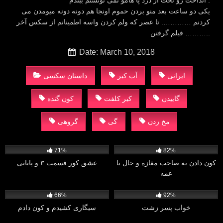
انداخت رو تخت از درد پا هامو نمی تونستم ببندم .
یکی دو ساعت بعد منو بردن حموم اونجا هم دونه دونه میومدن می
کردنم …………. تا عصر که ولم کردن واسه اطمینانم از سکس آخر
فیلم گرفتن ………..
Date: March 10, 2018
ایرانی
آب کیر
داستان سکسی
گاییدن
کیر کلفت
کون گنده
مخ زدن
گی
گروهی
836
4K
71%
82%
کون دادن به صاحب مغازه و حال با
عشق کور قسمت ۳ و پایانی
عمه
1K
1K
66%
92%
خواب پسر زشت
سیگاری کشیدم و کون دادم