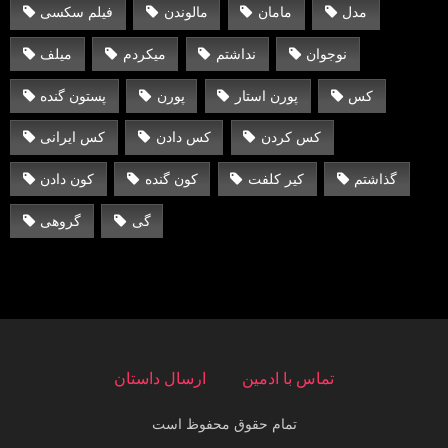
مدل
مامان
مالوندن
فیلم سکسی
نوجوان
نداشتم
میکردم
میلف
کس
پورن استار
پورن
پستون گنده
کس کردن
کس دادن
کس ایرانی
گذاشتم
کیر کلفت
کون گنده
کون دادن
گی
گروهی
تماس با ادمین
ارسال داستان
تمام حقوق محفوظ است