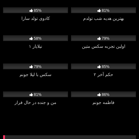
1K
3K
85%
81%
بهترین هدیه شب تولدم
کادوی تولد سارا
1K
3K
58%
79%
اولین تجربه سکس متین
نیلایار ۱
2K
1K
79%
85%
حکم آخر ۲
سکس با لیلا جونم
1K
1K
81%
86%
فاطمه جونم
من و جنده در حال فرار