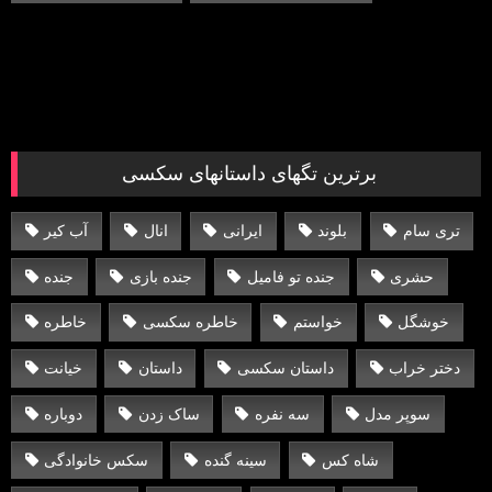
برترین تگهای داستانهای سکسی
تری سام
بلوند
ایرانی
انال
آب کیر
حشری
جنده تو فامیل
جنده بازی
جنده
خوشگل
خواستم
خاطره سکسی
خاطره
دختر خراب
داستان سکسی
داستان
خیانت
سوپر مدل
سه نفره
ساک زدن
دوباره
شاه کس
سینه گنده
سکس خانوادگی