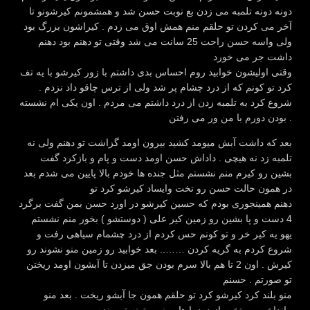
دونه دونه تلمبه می زدن بع نوبت حسن شد و همشمونم کیرشونو تا
آخر می کردن تو حلقم منم همش اوق می زدم . کیراشون بزرگ بود
ولی واسه حسن راحت 25 سانت می شد وقتی تو دهنم بود دهنم
داشت جر می خورد
وقتی اولیشون خوابید روم احساس بدی داشتم با زور کیرشو با یه تف
کرد تو کونم که از درد چشام پر شد ولی از ترس چاقو داد نزدم .
شروع کرد به تلمبه زدن از درد داشتم می مردم . اون یکی ام نشسته
بودن دورم با من ور می رفتن .
بعد که داشت آبش میومد کشید بیرون اومد گزاشت تو دهنم ولی نه
تلمبه زد نه هیچی . داداش حسن اومد دست و پام و بازکرد گفت
بشین رو کیرم منم نشستم مثل جنده ها خودم بالا پایین می شدم بعد
در همون حالت حسن رو تخت وایساد کیرشو کرد تو
دهنم همینجوری بودم که حسین کیرشو در اورد حسن بمن گفت برگرد
4 دست و پا بشین رو زمین کیر علی ( دوستشو ) بخور منم نشستم
یهو یه کیر خر و تو کونم حس کردم از درد چشمام سیاهی رفت و
شروع کردم به گریه کردن …….. بعد خوابید رو زمین منو نشوند رو
کیرش . اون 2 تا هم بالا سرم بودن جق میزدن تا آبشون اومد ریختن
تو صورتم . حسنم
منو بلند کرد کیرشو کرد تو حلقم همون جا آبشو ریخت . بعد منو