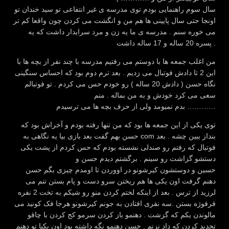
سال سوم راهنمایی بودم توی مدرسه ی غیر انتفاعی تو سید خندان تو
اونجا حتی سال پایینی ها هم من و انگشت می کردن چون واقعا کم تر
می خوره سنم . مدرسه ی ما یه زن و مرد سرایدار داشت که یه
پسره 20 ساله و 17 ساله داشت .
من اغلب جمعه ها با دوستم می رفتیم مدرسه با چند نفر از بچه ها با
این 2 تا دادش فوتبال می زدیم . بعد ترم دوم بود که احساس سنگینی
نگاه حسن ( دادش 20 ساله ) رو خودم حس می کردم . تو فوتبالم
سعی می کرد خودش و به من بماله . منم
بدم نمیومد ولی از حرف بچه ها می ترسیدم …………
توی یکی از این جمعه ها بود که من تنها رفته بودم و آخراش بود که
حسن بهم گفت بعد بازی بیا یه نگاهی به com بنداز ببین چشه . بعد
فوتبال که رفتم رو صندلی نشسته بودم که حس کردم از پشت یکی
دستشو گزاشت رو سینم . برگشتم دیدم حسن و
حسین و دوستشون کیرشونو در اووردن تا اومدم چیزی بگم حسن
دهنم گرفت اون یکی ها هم ریختن سرو دست و پام بستن تنم می
لرزید از ترس . بعد از اینکه لختم کردن منو رو شیکم به تخت 2 نفره
فرفوژه بستن .سه نفری افتادن به جونم کیرشونو هرجا فک کونید می
مالوندن یکم که گزشت . دهنمو باز کردن سرمو کج کردن با چاقو
تحدید کردن که داد نزنم . حسن دهنمو نگه داشته بود اون یکیا تو دهنم