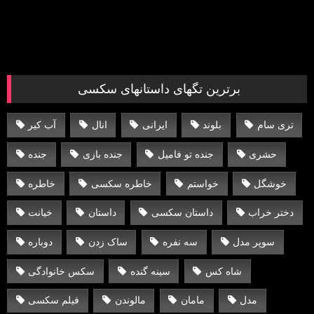
برترین تگهای داستانهای سکسی
تری سام
بلوند
ایرانی
انال
آب کیر
حشری
جنده تو فامیل
جنده بازی
جنده
خوشگل
خواستم
خاطره سکسی
خاطره
دختر خراب
داستان سکسی
داستان
خیانت
سوپر مدل
سه نفره
ساک زدن
دوباره
شاه کس
سینه گنده
سکس خانوادگی
مدل
مامان
مالوندن
فیلم سکسی