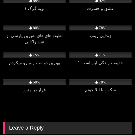
85%
92%
عشق و حسرت
توبه گرگ ۱
1K
14K
80%
78%
زندایی زینب
لطیفه های های شیرین پارسی از
عبید زاکانی
18K
619
75%
71%
حقیقت زندگی این است 1
بهترین دوست زنم رو میکردم
1K
2K
50%
79%
سکس با لیلا جونم
قرار در مترو
Leave a Reply