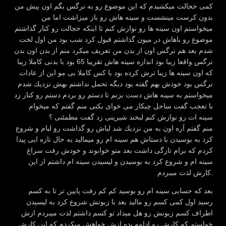
كمی خجالت میكشیدم كه این موضوع رو به نرگس بگم اون پیش من
بدون كرست مینشست و سینه هاش رو باز میزاشت اما من
میخواستم اون سینه ها رو نوازش كنم تا اینكه خجالت رو كنار گذاشتم
موضوع رو باهاش در میون گذاشتم قبول كرد شب بود من اول لخت
شدم بعد هم نرگس اون از بدن من تعریف میكرد منم از بدن اون بدن
نرگس واقعا زیبا بود اندازه سینه هاش تقریبا 65 بود با بدنی كاملا زیبا
كه اون سینه ها زیبا ترش كرده بود با كس كاملا بی مو این از عادات
نرگس بود خودش بهم گفته بود دیگه تحمل نداشتم بهش نزدیك شدم
میخواستم به سینه هاش دست بزنم تا دستم رو بردم دستم رو كنار زد
با تعجب گفت ساحل چیكار می خوای بكنی منم گفتم كه میخوام
سینه ات رو نوازش كنم لبخند شیرینی زد گفت مطمئنی ؟
منم گفتم آره اون به من نزدیك شد لباش رو گذاشت رو لبام و شروع
كرد به بوسیدن با دستاش هم سینه ام رو میمالید یه حال تازه ایی پیدا
كردم كه برام تازگی داشت بعد منو خوابوند و خودش رفت سراغ
سینه ام و شروع كرد به بوسیدن و لیسیدن سینه ام داشتم از این
كارش لذت میبردم.
بعد كه حسابی سینه ام رو بوسید كم كم رفت پایین تر تا به كسم
رسید اول كمی كسم رو مالید بعد با زبونش شروع كرد به لیسیدن
اطراف كسم زبونش رو هل میداد تو كسم داشتم لذت میبردم ازش
خواستم كه كارش رو ادامه بده ازش خواهش میكردم كه این كارش