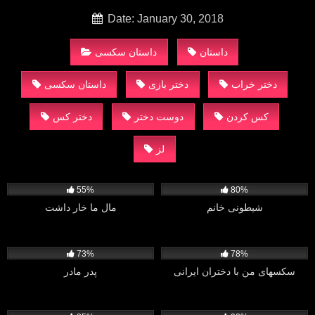
Date: January 30, 2018
داستان
داستان سکسی
دختر خراب
دختر بازی
داستان سکسی
کس کردن
دوست دختر
دختر کس
لز
1K
24K
55%
80%
شیطونی خانم
مال ما خار داشت
4K
5K
73%
78%
سکسهای من با دختران ایرانی
پدر مادر
1K
807