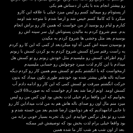
رو بیشتر انجام بده با یكی از دستاش هم یكی
از پستونام رو میمالید كسم رو لیس میزد خیلی با علاقه این كارو
میكرد تا كه كاملا كسم خیس شد و ارضا شدم تا متوجه شد اومد
كنارم و لبام رو بوسید از من خواست كه همین كار رو براش انجام
بدم. منم شروع كردم به مالیدن پستوناش اول سر سینه اش رو
بوسیدم بعد مثل وحشی ها شروع كردم به مكیدن
و بوسیدن سینه اش كمی آه اوه میكردبعد از كمی كه این كا رو كردم
یه راست رفتم سراغ كسش شروع كردم به بو كردن كسش با زبونم
آروم اطراف كسش رو ملیسیدم مثل خودش زبونم رو تو كسش هل
میدادم با این كارم لذت میبرد چوچولش رو حسابی ملیسیدم
ازمخواست كه با انگشتم بكنم تو كسش منم همین كار رو كردم دیگه
صدایه ناله هاش بیشتر شده بود خودشم طوری تكون میداد كه بدون
حركت انگشتم میرفت تو كسش كمی كه این كار رو ادامه دادم آب
كسش اومد. اونم ارضا شد بعد ازم خواست كه به صورت69 لاتین
بخوابیم كه این واقعا برام خیلی لذت بخش بود اون كس من رو لیس
میزد منم مال اون رو صدای ناله هاش هم به من لذت میداداین كار رو
تا جایی ادامهدادیم كه هر دوتامون ارضا شدیم بعد من خسته شدم و
شب رو تو بغل نرگس خوابیدم. این یك تجربه بسیار خوبی برایه من
بود واقعا خیلی برام لذت بخش بود كه توصیفش غیر ممكنه
بعد از اون شب هر شب كار ما شده همین.