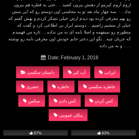
اروم آروم کیرمو از دهنش بیرون کشید ….حتی یه قطره هم بیرون
نداد…. .سه چهار ماه بعد تو یه مجلسی اون دوستم رو که این منش
رو بهم معرفی کرده بود دیدم ازش خیلی تشکر کردم و بهش گفتم که
خیلی از منشیم راضیم….دوستم ابراز بی اطلاعی کرد و گفت که
منظورم رو نمیفهمه و اصلا نامه ای به من نداده…..تازه من فهمیدم
که جریان چیه…نگو این دختر خانم خودش اون معرفی نامه رو نوشته
و به من داده……
Date: February 1, 2018
ایرانی
آب کیر
داستان سکسی
خاطره سکسی
خاطره
حشری
کس کردن
کس دادن
سکس
مکان عمومی
14K
1K
87%
83%