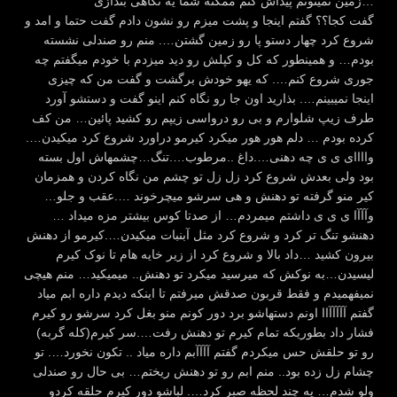
زمین نمیتونم پیداش کنم ممکنه شما یه نگاهی بندازی…
گفت کجا؟؟ گفتم اینجا و پشت میزم رو نشون دادم گفت حتما و امد و
شروع کرد چهار دستو پا رو زمین گشتن…. منم رو صندلی نشسته
بودم… و همینطور که کل و کپلش رو دید میزدم با خودم میگفتم چه
جوری شروع کنم…. که یهو خودش برگشت و گفت من که چیزی
اینجا نمیبینم…. بذارید اون جا رو نگاه کنم اینو گفت و دستشو آورد
طرف زیپ شلوارم و بی رو درواسی زیپم رو کشید پائین… من کف
کرده بودم … دلم هور هور میکرد کیرمو دراورد شروع کرد میکیدن….
واااای ی ی چه دهنی….داغ ..مرطوب….تنگ…چشمهاش اول بسته
بود ولی بعدش شروع کرد زل زل تو چشم من نگاه کردن و همزمان
کیر منو گرفته تو دهنش و هی سرشو میچرخوند ….عقب و جلو…
وآآآا ی ی ی داشتم میمردم… از صدتا کوس بیشتر مزه میداد …
دهنشو تنگ تر کرد و شروع کرد مثل آبنبات میکیدن….کیرمو از دهنش
بیرون کشید …داد بالا و شروع کرد از زیر خایه هام تا نوک کیرم
لیسیدن…به نوکش که میرسید میکرد تو دهنش.. میمیکید… منم هیچی
نمیفهمیدم و فقط قربون صدقش میرفتم تا اینکه دیدم داره ابم میاد
گفتم آآآآآاا اونم دستهاشو برد دور کونم منو بغل کرد سرشو رو کیرم
فشار داد بطوریکه تمام کیرم تو دهنش رفت….سر کیرم(کله گربه)
رو تو حلقش حس میکردم گفتم آآآآبم داره میاد .. تکون نخورد…. تو
چشام زل زده بود.. منم ابم رو تو دهنش ریختم… بی حال رو صندلی
ولو شدم… یه چند لحظه صبر کرد…. لباشو دور کیرم حلقه کردو