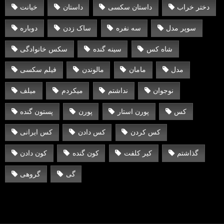
دختر خراب
داستان سکسی
داستان
خیانت
سوپر مدل
سه نفره
ساک زدن
دوباره
شاه کس
سینه گنده
سکس خانوادگی
مدل
مامان
مالوندن
فیلم سکسی
نوجوان
نداشتم
میکردم
میلف
کس
پورن استار
پورن
پستون گنده
کس کردن
کس دادن
کس ایرانی
گذاشتم
کیر کلفت
کون گنده
کون دادن
گی
گروهی