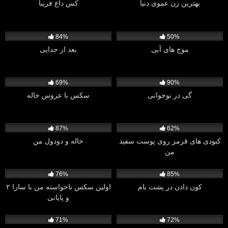
بهترین زن عموی دنیا
کس داغ فریبا
1K
810
84%
50%
موج های آبی
بعد از جدایى
4K
823
69%
90%
گی در نوجوانی
سکس با عروس خاله
2K
1K
87%
62%
کبودی های قرمز روی پوست سفید
خاله و دودول من
من
2K
2K
76%
85%
کون دادن در پشت بام
اولین سکس ناخواسته من با سارا ۲
و پایانی
487
953
71%
72%