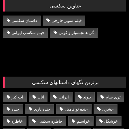
عناوین سکسی
فیلم سوپر خارجی
داستان سکسی
گی همجنسباز و کونی
فیلم سکسی ایرانی
برترین تگهای داستانهای سکسی
تری سام
بلوند
ایرانی
انال
آب کیر
حشری
جنده تو فامیل
جنده بازی
جنده
خوشگل
خواستم
خاطره سکسی
خاطره