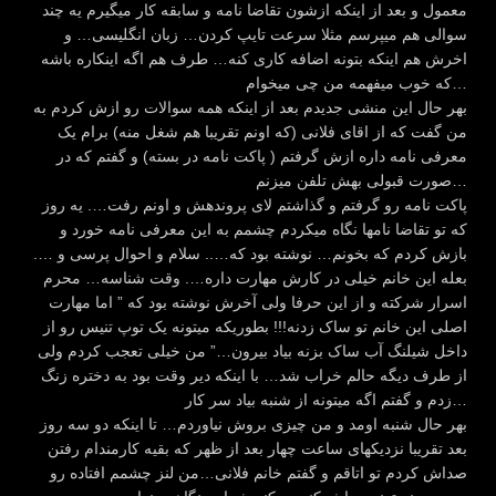
معمول و بعد از اینکه ازشون تقاضا نامه و سابقه کار میگیرم یه چند
سوالی هم میپرسم مثلا سرعت تایپ کردن… زبان انگلیسی… و
اخرش هم اینکه بتونه اضافه کاری کنه… طرف هم اگه اینکاره باشه
که خوب میفهمه من چی میخوام…
بهر حال این منشی جدیدم بعد از اینکه همه سوالات رو ازش کردم به
من گفت که از اقای فلانی (که اونم تقریبا هم شغل منه) برام یک
معرفی نامه داره ازش گرفتم ( پاکت نامه در بسته) و گفتم که در
صورت قبولی بهش تلفن میزنم…
پاکت نامه رو گرفتم و گذاشتم لای پروندهش و اونم رفت…. یه روز
که تو تقاضا نامها نگاه میکردم چشمم به این معرفی نامه خورد و
بازش کردم که بخونم… نوشته بود که….. سلام و احوال پرسی و ….
بعله این خانم خیلی در کارش مهارت داره…. وقت شناسه… محرم
اسرار شرکته و از این حرفا ولی آخرش نوشته بود که ” اما مهارت
اصلی این خانم تو ساک زدنه!!! بطوریکه میتونه یک توپ تنیس رو از
داخل شیلنگ آب ساک بزنه بیاد بیرون…” من خیلی تعجب کردم ولی
از طرف دیگه حالم خراب شد… با اینکه دیر وقت بود به دختره زنگ
زدم و گفتم اگه میتونه از شنبه بیاد سر کار…
بهر حال شنبه اومد و من چیزی بروش نیاوردم… تا اینکه دو سه روز
بعد تقریبا نزدیکهای ساعت چهار بعد از ظهر که بقیه کارمندام رفتن
صداش کردم تو اتاقم و گفتم خانم فلانی…من لنز چشمم افتاده رو