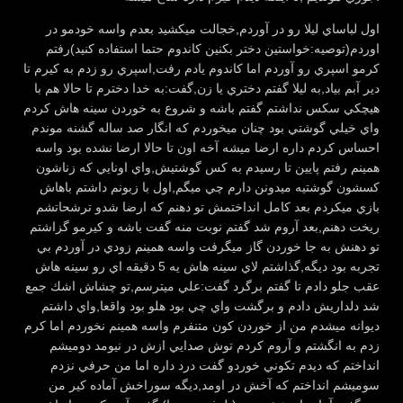
اول لباساي ليلا رو در آوردم,خجالت ميكشيد بعدم واسه خودمو در
اوردم(توصيه:خواستين دختر بكنين كاندوم حتما استفاده كنيد)رفتم
كرمو اسپري رو آوردم اما كاندوم يادم رفت,اسپري رو زدم به كيرم تا
دير آبم بياد,به ليلا گفتم دختري يا زن,گفت:به خدا دخترم تا حالا هم با
هيچكي سكس نداشتم گفتم باشه و شروع به خوردن سينه هاش كردم
واي خيلي گوشتي بود چنان ميخوردم كه انگار صد ساله گشنه موندم
احساس كردم داره ارضا ميشه آخه اون تا حالا ارضا نشده بود واسه
همينم رفتم پايين تا رسيدم به كس گوشتيش,واي اونايي كه زناشون
كسشون گوشتيه ميدونن دارم چي ميگم,اول با زبونم داشتم باهاش
بازي ميكردم بعد كامل انداختمش تو دهنم كه ارضا شدو ترشحاتشم
ريخت دهنم,بعد آروم شد گفتم نوبت منه گفت باشه و كيرمو گزاشتم
تو دهنش به جا خوردن گاز ميگرفت واسه همينم زودي در آوردم بي
تجربه بود ديگه,گذاشتم لاي سينه هاش يه 5 دقيقه اي رو سينه هاش
عقب جلو دادم تا گفتم برگرد گفت:علي ميترسم,تو چشاش اشك جمع
شد دلداريش دادم و برگشت واي چي بود هلو بود واقعا,واي داشتم
ديوانه ميشدم من از خوردن كون متنفرم واسه همينم نخوردم اما كرم
زدم به انگشتم و آروم كردم توش صدايي ازش در نيومد دوميشم
انداختم كه ديدم تكوني خوردو گفت درد داره اما من حرفي نزدم
سوميشم انداختم كه آخش در اومد,ديگه سوراخش آماده كير من