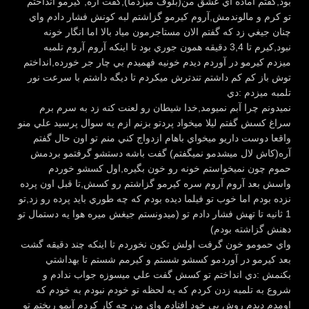
بود,گفتم آماده اي عشق من(بلوف ميزدما),گفت آره, كيرمو انداختم
تو كرم و مالوندمش,آروم كيرمو گزاشتم لبه كونش فشار دادم واي
چنان جيغي زد كه گفتم الان مستاجرمون مياد بالا اما انگار خونه
نبود,كيرم تا 3,4 دقيقه همون جوري بود تا اينكه آروم آروم تلمبه
ميزدم كيرمو در آوردم ديدم خونيه فهميدم بي چار جر خورده,انداختم
توش باز كم كم داشتم تندترش ميكردم تا ديگه داشتم با سرعت نور
تلمبه ميزدم :دي
نميدونم چرا آبم نميومد,خدا شيطان رو لعنت كنه زد به سرم برم
سراغ كسش گفتم ليلا ميخواد پردتو بزنم ازم يه سوال پرسيد علي منو
واقعا دوست داريو ميخواي باهام ازدواج كني منم تو اون حال گفتم
آره(كاش لال ميشدمو نميگفتم) گفت باشه دستشو گرفتمو بردمش
حموم چون نميخواستم خونه رو خون بگيره,اول كسشو خوردم
واسش بعد آروم آروم سره كيرمو گزاشتم رو كسش,تا قبل اون پرده
نزده بودم اما خوب تو فيلما ديده بودم كه چه طوري بايد پرده رو زد,تو
1 ثانيه تا تهش فشار دادم تو (ميدونستم جيغش ميره هوا يه دستمال تو
دهنش گزاشته بودم)
واي حمومو خون گرفت اولش تكون نخوردم تا اينكه چند دقيقه گشت
بعد كيرمو در آوردمو كسشو شستم و كيرمم شستم تا بهداشتي
بكنمش :دي انداختم تو كسش گفت علي ميسوزه جواب ندادم و
شروع به تلمبه زدن كردم كه يه لحظه تو خودم نبودم به خودم كه
اومدم ديدم روش بي خود افتادم واي من چه كار كردم آبمو ريختم تو