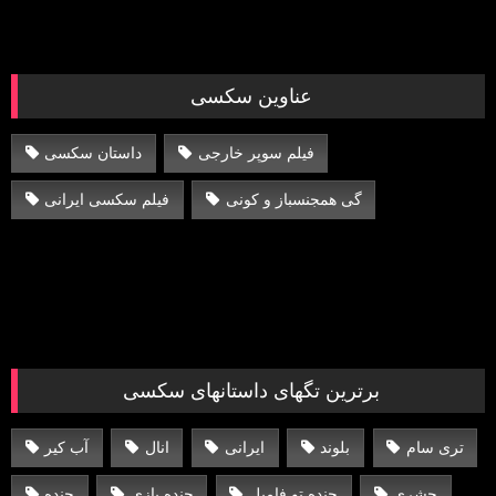
عناوین سکسی
فیلم سوپر خارجی
داستان سکسی
گی همجنسباز و کونی
فیلم سکسی ایرانی
برترین تگهای داستانهای سکسی
تری سام
بلوند
ایرانی
انال
آب کیر
حشری
جنده تو فامیل
جنده بازی
جنده