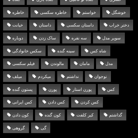
خوشگل
خواستم
خاطره سکسی
خاطره
دختر خراب
داستان سکسی
داستان
خیانت
سوپر مدل
سه نفره
ساک زدن
دوباره
شاه کس
سینه گنده
سکس خانوادگی
مدل
مامان
مالوندن
فیلم سکسی
نوجوان
نداشتم
میکردم
میلف
کس
پورن استار
پورن
پستون گنده
کس کردن
کس دادن
کس ایرانی
گذاشتم
کیر کلفت
کون گنده
کون دادن
گی
گروهی