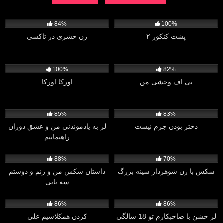
11K
547
84%
100%
پشت کنکور ۲
زن حشری در تاکسی
748
4K
100%
82%
بی اف وحشی من
اورکا اورکا
1K
1K
85%
83%
دختر بودن جرم نیست
لز به یادموندنی من و عشق دوران
راهنماییم
10K
1K
88%
70%
سكس با زن شوهردار سينه بزرگ
داستان سكس من و زنم و دوستم
سه تايى
1K
2K
86%
86%
لز خشن با صاحبکارم تو 18 سالگی
کردن همکلاسیم علی