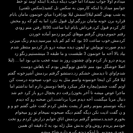
ميدادم اولا جواب نميدادا اما خوب ديگه ديگه,تا اينكه اومد تو خط
جوابمو ميداد,تا اينكه كارمون به سكس تل كشيد(سكس تلفني)
يه شب بهش گفتم:ليلا(اسمش ليلا بود)فردا مياي خونمون مامان بابام
قراره برن خونه مامان بزرگم,اول قبول نكرد اما يه كم كه رو مخش
كار كردم قبول كرد,فرداش بابام اينا ساعت 8/30 رفتن منم زودي
رفتم حموم,دوش گرفتم موهاي كيرمو زدمو آماده خوردن
كردمش,خوب ساعت 10 بود كه كم كم بايد ميرسيد,ديدم زنگ ميزنن
ديدم صورت توپولش تو آيفون ديده ميشه درو باز كردمو منتظر شدم
بياد بالا آخه ما خونمون 3 طبقست و ما طبقه 3 مينشستيم,زنگو زد
پريدم درو باز كردم واي چشتون روز بد نبينه عجب بدني بود اما….(ليلا
اصلا خوشگل نبود منم عاشق توپوگيش بودم كه باهاش دوست
شدم)واي تا ديدمش خشكم زد,دستشو گرفتم بردمش آشپزخونه گفتم
ليلا فكر كن اينجا خونمونه واسم مثل يه زن خوب صبحونه درست كن
اونم گفت چشم(بيچاره فكر ميكرد واقعا دوسش دارم اما نداشتم اما
ماجرا عوض ميشه تا آخر بخون),رفت دم يخچال درو باز كرد خم شد
دنبال مربا ميگشت آخه ديدم مربا برداشت,اين صحنه رو كه ديدم
ديگه نتونستم بمونم رفتم از پشت بغلش كردم گفت علي گفتم جو و و
و ن گفت اذيت نكن ديگه گفتم ديگه صبحونه نميخام تو رو ميخوام
بخورم خنديد,دستشو گرفتم بردمش اتاق خوابم درازش كردم رو تخت
خودمم پريدم روش,واي بدنش مثل ژله بود يه 2 دقيقه اي همين
جوري مونديم ,تا اينكه ديدم كيرم داره شاخ ميشه.