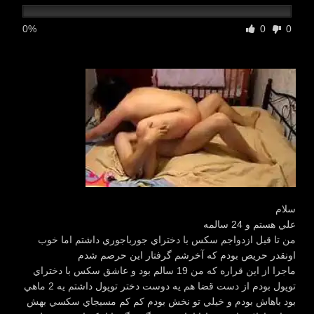
0%
0
0
سلام
علي هستم و 24 سالمه
من تا قبل ازدواجم سكس با دختراي جورباجوري داشتم اما خوب
اونقدر حريص بودم كه آخرشم گرفتار اين حرصم شدم
ماجرا از اين قراره كه من 19 سالم بود و عاشق سكس با دختراي
توپول بودم از دست قضا هم يه دوست دختر توپول داشتم يه 2 ماهي
بود باهاش بودم و خيلي تو نخش بودم كم كم مسيجاي سكسي بهش