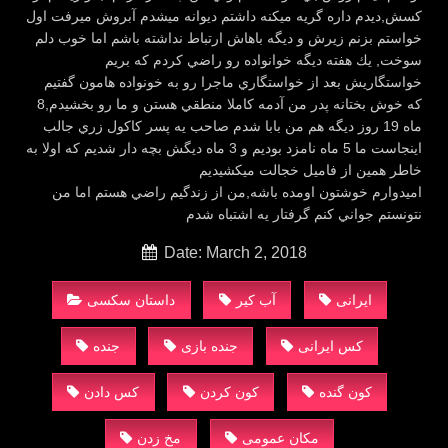
كسش,ديدم داره گريه ميكنه داشتم ديوانه ميشدم آبروش ميرفت اول
خواستم بزنم زيرش و ديگه باهاش ارتباط نداشته باشم اما خوب دلم
سوخت, يك هفته ديگه خوانواده رو راضي كردم كه بريم
خواستگاريش بعد از خواستگاري ماجرا رو به خونواده هامون گفتيم
كه خوش بختانه پدر من آدمه كاملا منطقي هستن و ما رو بخشيدم,8
ماه 19 روز ديگه هم من بابا شدم صاحب يه پسر كاكول زري جالب
اينجاست ما 5 ماه نامزد بوديم و 3 ماه ديگش بچه دار شديم كه اولا به
خاطر همين از فاميل خجالت ميكشيديم
اميدوارم خوشتون اومده باشه,من از زندگيم راضي هستم اما من
نتونستم جواني كنم گرفتار يه اشتباه شدم
Date: March 2, 2018
ایرانی
آب کیر
داستان سکسی
کس ایرانی
جنده بازی
جنده
کون گنده
کون کردن
کس دادن
مکان عمومی
مخ زدن